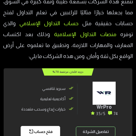
تتمتع هذه الشركات بسمعة طيبة وثقة كبيرة في السوق،
الجمعية المصرية للمحللين الفنيين ESTA
مما يجعلها خيارًا مثاليًا للراغبين في تعلم التداول لفتح
افضل كورسات لتعلم التداول
حسابات حقيقية مثل
حساب التداول الإسلامي
والذي
هل يوجد كورس تعلم التداول من الصفر وحتى
توفره
منصات التداول الإسلامية
وذلك بعد اكتساب
الاحتراف؟
المعارف والمهارات اللازمة، وتطبيق ما تعلموه على أرض
حقيقة كورس تداول كامل مجانا
الواقع بكل ثقة وأمان. ومن هذه الشركات ما يلي:
ما هو أفضل كورس تداول مجاني؟
هل يوجد كورس تداول فوركس مجاني؟
درجه الأمان: مرتفعة
70
%
خطوات تعلم التداول
سبريد تنافسي
نصب أكاديميات تعليم تداول الفوركس
أكاديمية تعليمية
WrPro
خيارات إيداع وسحب متعددة
5 / 3.5
74
تفاصيل الشركة
فتح حساب