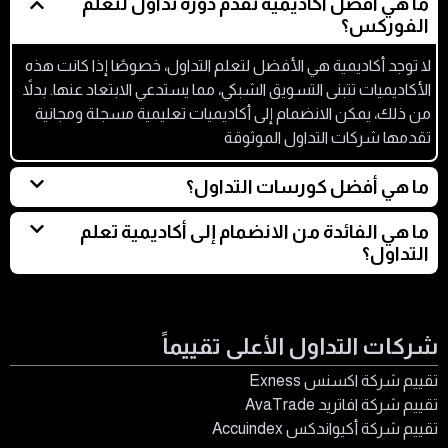
ما هي أفضل أكاديمية تقدم دورة تداول لتعلم
الفوركس؟
لا توجد أكاديمية هي الأفضل لتعلم التداول، خصوصًا إذا كانت هذه
الأكاديميات تتبنى التسويق الشبكي، مما يستدعي الابتعاد عنها. بدلاً
من ذلك، يمكن الانضمام إلى أكاديميات تعليمية مسجلة ومجانية
تقدمها شركات التداول الموثوقة
ما هي أفضل كورسات التداول؟
افضل كورس لتعلم التداول هو الكورس المقدم من جهات
ما هي الفائدة من الانضمام إلى أكاديمية تعلم
موثوقة ويكون مناسبًا لخبرة المتداولين الذين سيحصلون عليه.
التداول؟
لا توجد أي فائدة من الانضمام إلى أكاديمية تعلم التداول، حيث إن
هذه الأكاديميات غالبًا ما تُبنى على التسويق الشبكي وتكون
أكاديميات نصب تستنزف أموال الطامحين في تعلم التداول فقط
شركات التداول الأعلى تقييماً
تقييم شركة اكسنس Exness
تقييم شركة افاتريد AvaTrade
تقييم شركة أكيواندكس Accuindex