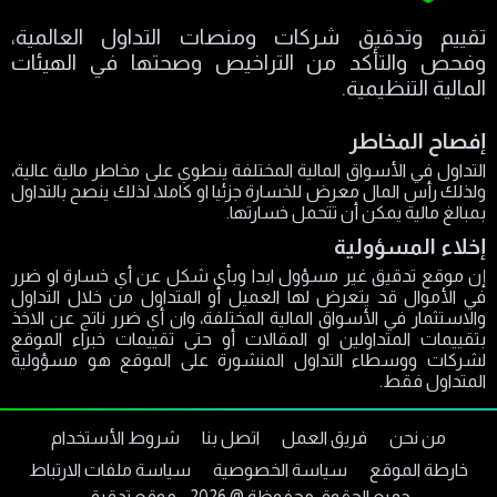
تقييم وتدقيق شركات ومنصات التداول العالمية،
وفحص والتأكد من التراخيص وصحتها في الهيئات
المالية التنظيمية.
إفصاح المخاطر
التداول في الأسواق المالية المختلفة ينطوي على مخاطر مالية عالية،
ولذلك رأس المال معرض للخسارة جزئيا او كاملا، لذلك ينصح بالتداول
بمبالغ مالية يمكن أن تتحمل خسارتها.
إخلاء المسؤولية
إن موقع تدقيق غير مسؤول ابدا وبأي شكل عن أي خسارة او ضرر
في الأموال قد يتعرض لها العميل أو المتداول من خلال التداول
والاستثمار في الأسواق المالية المختلفة، وان أي ضرر ناتج عن الاخذ
بتقييمات المتداولين او المقالات أو حتى تقييمات خبراء الموقع
لشركات ووسطاء التداول المنشورة على الموقع هو مسؤولية
المتداول فقط.
من نحن
فريق العمل
اتصل بنا
شروط الأستخدام
خارطة الموقع
سياسة الخصوصية
سياسة ملفات الارتباط
جميع الحقوق محفوظة @
2026
- موقع تدقيق