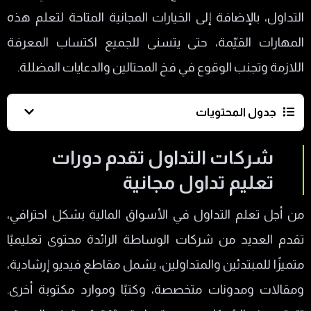
التداول، بالإضافة إلى الخيارات المجانية المتاحة لتعلم هذه
المهارات القيّمة، حتى يتسنى للجميع اكتساب المعرفة
اللازمة وتجنب الوقوع في فخ المحتالين والدعايات المضللة.
جدول المحتويات
شركات التداول تقدم دورات تعليم تداول مجانية
شركات التداول تقدم دورات
ما هو المقصود بدورة تعلم التداول؟
تعليم تداول مجانية
أين يمكن الحصول على كورسات موثوقة لتعلم
من أجل تعلم التداول في الأسواق المالية بشكل احترافي،
التداول؟
تقدم العديد من شركات الوساطة الرائدة محتوى تعليميًا
الاتحاد الدولي للمحللين الفنيين IFTA
متميزًا للمبتدئين والمتداولين، يشمل مقاطع فيديو إرشادية،
جمعية المحللين الفنيين في المملكة المتحدة
ومقالات ومدونات متخصصة، وكتبًا وموارد مكتوبة أخرى.
ACTA