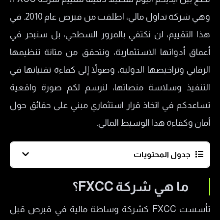
وهي شركة تداول مالي، اطلقت من قبرص عام 2010. في
هذا التقييم، لن نكتفي بالمرور السطحي، بل سنبحر في
أعماق أدواتها الاستثمارية، ونتحقق من متانة تنظيمها
الرقابي وتراخيصها الدولية، وصولاً إلى كفاءة تقنياتها في
التنفيذ وسلاسة منصاتها، لنرسم لكم صورة واقعية
تساعدكم في اتخاذ قرار استثماري مبني على حقائق حول
أمان وكفاءة هذا الوسيط المالي.
جدول المحتويات
ما هي شركة FXCC؟
ما هي شركة FXCC؟
هل شركة FXCC مرخصة؟
تأسست FXCC كشركة وساطة مالية في قبرص قبل
إيجابيات وسلبيات شركة إف إكس سي سي