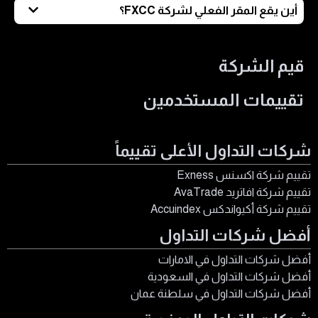
أموال العملاء عن أموال الشركة.
نعم، تتيح FXCC خيار الحساب الإسلامي الذي يضمن عدم وجود
أين يقع المقر الفعلي لشركة FXCC؟
أي فوائد ربوية أو رسوم تبييت على الصفقات.
يقع المقر الرئيسي لشركة FXCC في مدينة ليماسول
بجمهورية قبرص، حيث تُدار عملياتها من هناك بمهنية عالية
قيم الشركة
تحت إشراف تنظيمي كامل يضمن جودة الخدمات الدولية.
تقييمات المستخدمين
شركات التداول الأعلى تقييماً
تقييم شركة اكسنس Exness
تقييم شركة افاتريد AvaTrade
تقييم شركة أكيواندكس Accuindex
أفضل شركات التداول
أفضل شركات التداول في الامارات
أفضل شركات التداول في السعودية
أفضل شركات التداول في سلطنة عمان