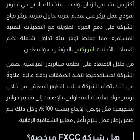
أكثر من عقد من الزمان، ونجحت منذ ذلك الحين في تطوير
المنتجات المالية في شركة FXCC
نموذج عمل يركز على تقديم تجربة تداول متزنة. يرتكز نجاح
حسابات التداول في FXCC
الشركة على دمج الخبرة الطويلة مع التحديثات التقنية
حسابات التداول الحقيقي
المستمرة، مما جعلها توفر بيئة تداول شاملة تضم
الحساب التجريبي FXCC
العملات الأجنبية
الفوركس
، المؤشرات، والمعادن.
منصات التداول في شركة FXCC
من خلال الاعتماد على أنظمة ميتاتريدر القياسية، تضمن
منصة MetaTrader 4 MT4
الشركة لمستخدميها تنفيذ الصفقات بدقة عالية. علاوةً
منصة MetaTrader 5 MT5
عن ذلك، تهتم الشركة بجانب التطوير المعرفي من خلال
منصة ويب تريدر WebTrader
توفير مواد تعليمية للمتداولين، بالإضافة إلى تقديم حوافز
هل FXCC نصب؟
تشجيعية مثل بونص الإيداع بنسبة 100%، وكل ذلك يتم
طرق السحب والإيداع في شركة FXCC
ضمن إطار عمل يلتزم بأعلى معايير الشفافية الرقابية.
عمولات اف اكس سي سي
هل شركة FXCC مرخصة؟
معلومات الاتصال في شركة FXCC