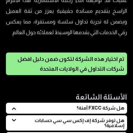
عقبات قد تواجهه أثناء رحلته الاستثمارية. هذا الالتزام
الراسخ بتقديم مساندة حقيقية يعزز من ثقة العميل
ويضمن له تجربة تداول سلسة ومستقرة، مما يعكس
رقي الخدمات التي يقدمها الوسيط لعملائه حول العالم.
تم اختيار هذه الشركة لتكون ضمن دليل افضل
شركات التداول في الولايات المتحدة
الأسئلة الشائعة
هل شركة FXCC آمنة؟
نعم، التداول مع شركة اف اكس سي سي آمن، فهي تتبع
هل توفر شركة إف إكس سي سي حسابات
إسلامية؟
معايير رقابية صارمة من CySEC وغيرها، وتعتمد مبدأ فصل