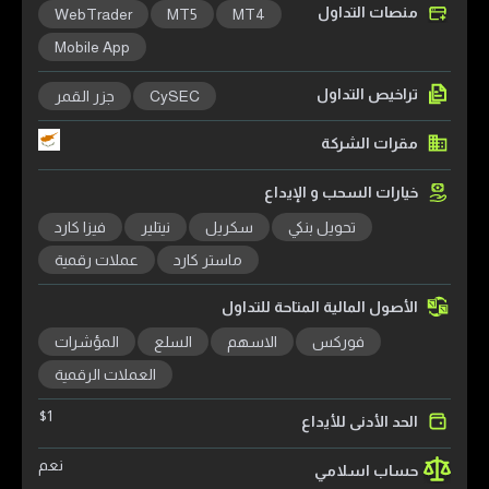
منصات التداول
WebTrader
MT5
MT4
Mobile App
تراخيص التداول
CySEC
جزر القمر
مقرات الشركة
خيارات السحب و الإيداع
تحويل بنكي
سكريل
نيتلير
فيزا كارد
ماستر كارد
عملات رقمية
الأصول المالية المتاحة للتداول
فوركس
الاسهم
السلع
المؤشرات
العملات الرقمية
$
1
الحد الأدنى للأيداع
نعم
حساب اسلامي