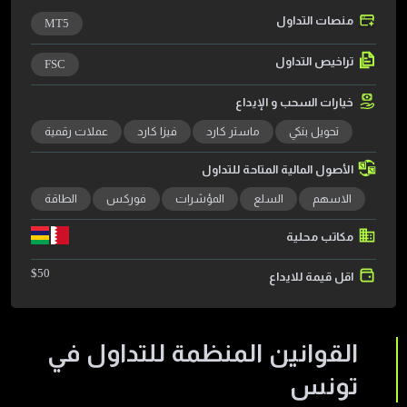
منصات التداول
MT5
تراخيص التداول
FSC
خيارات السحب و الإيداع
تحويل بنكي
ماستر كارد
فيزا كارد
عملات رقمية
الأصول المالية المتاحة للتداول
الاسهم
السلع
المؤشرات
فوركس
الطاقة
مكاتب محلية
$
50
اقل قيمة للايداع
القوانين المنظمة للتداول في
تونس