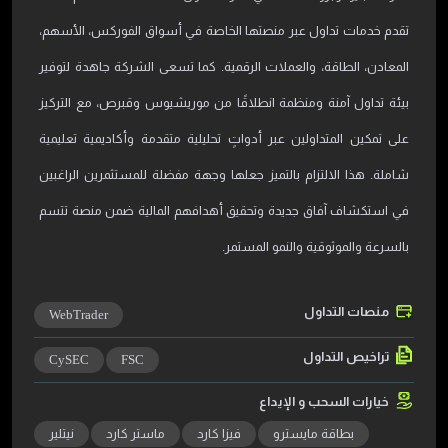
تقدم خدمات تداول عبر منصتها الخاصة في أسواق الفوركس، الأسهم،
المعادن، الطاقة، والعملات الرقمية. كما تسعى الشركة جاهدة لتوفير
بيئة تداول آمنة ومنظمة انطلاقًا من موريشيوس وقبرص، مع التركيز
على تمكين المتداولين عبر أدواتٍ تحليلية متقدمة وأكاديمية تعليمية
شاملة. هذا الالتزام بالتميز جعلها وجهة مفضلة للمستثمرين الراغبين
في استكشاف آفاق جديدة وتحقيق أهدافهم المالية ضمن منصة تتسم
بالسرعة والموثوقية والنمو المستمر.
منصات التداول
WebTrader
تراخيص التداول
CySEC
FSC
خيارات السحب و الإيداع
بطاقة مايسترو
فيزا كارد
ماستر كارد
نيتلير