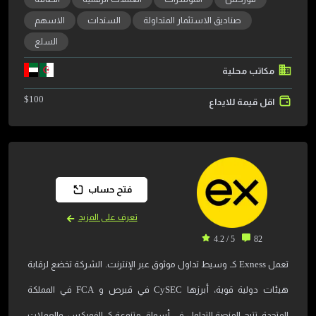
صناديق الاستثمار المتداولة
السندات
الاسهم
السلع
مكاتب محلية
$
100
اقل قيمة للايداع
فتح حساب
تعرف على المزيد
5 / 4.2
82
تعمل Exness كـ وسيط تداول موثوق عبر الإنترنت. الشركة تخضع لرقابة
هيئات دولية قوية، أبرزها CySEC في قبرص و FCA في المملكة
المتحدة. تتيح المنصة التداول في أسواق متنوعة كـ الفوركس، والعملات