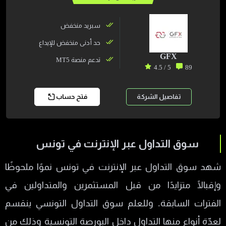
سبريد منخفض
حد أدنى منخفض للإيداع
GFX
تدعم منصة MT5
5 / 4.5
89
تفاصيل الشركة
فتح حساب
سوق التداول عبر الإنترنت في تونس
شهد سوق التداول عبر الإنترنت في تونس نموًا ملحوظًا
وإقبالًا متزايدًا من قبل المستثمرين والمتداولين في
الفترات السابقة. وللعلم سوق التداول التونسي ينقسم
لعدّة أنواع منها التداول داخل البورصة التونسية وذلك من