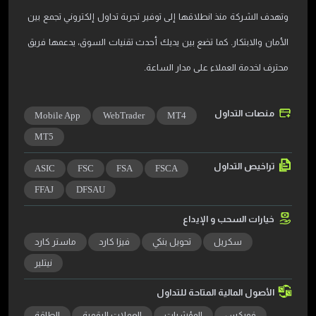
وتهدف الشركة منذ انطلاقها إلى توفير تجربة تداول إلكتروني تجمع بين
الأمان والابتكار. كما تضع بين يديك أحدث تقنيات السوق، يدعمها فريق
محترف لخدمة العملاء على مدار الساعة.
منصات التداول
Mobile App
WebTrader
MT4
MT5
تراخيص التداول
ASIC
FSC
FSA
FSCA
FFAJ
DFSAU
خيارات السحب و الإيداع
سكريل
تحويل بنكي
فيزا كارد
ماستر كارد
نيتلير
الأصول المالية المتاحة للتداول
فوركس
المؤشرات
العملات الرقمية
الطاقة