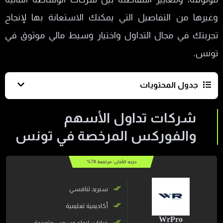
وغيرها من التفاصيل التي يمكنك الاستعانة بها لإنجاح
تجربتك في مجال التداول واختيار وسيط مالي موثوق في
تونس.
جدول المحتويات
شركات تداول الأسهم والفوركس المرخصة في
شركات تداول الأسهم
تونس
والفوركس المرخصة في تونس
سوق التداول عبر الإنترنت في تونس
درجه الأمان: مرتفعة
70
%
وسطاء البورصة في تونس
فتح حساب في بورصة تونس
سبريد تنافسي
هل يمكن شراء الأسهم الأمريكية في تونس؟
أكاديمية تعليمية
WrPro
خيارات إيداع وسحب متعددة