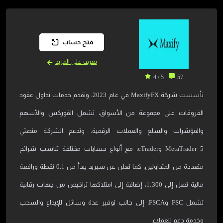
فتح حساب
تعرف على المزيد
5 / 4
57
تأسست شركة MaxifyFX في عام 2023، وتقدم خدمات تداول عقود
الفروقات على مجموعة من الأسواق، تشمل الفوركس والأسهم
والمؤشرات والسلع والعملات الرقمية. وتدعم الشركة منصتي
MetaTrader 5 وcTrader، مع أنواع حسابات مختلفة تناسب شرائح
متعددة من المتداولين. كما تعلن عن سبريد يبدأ من 0.1 نقطة ورافعة
مالية تصل إلى 1:300، إضافة إلى امتلاكها تراخيص من جهات رقابية
تشمل FSC وFSCA، إلى جانب توفير عدة وسائل للإيداع والسحب
وخدمة دعم للعملاء.