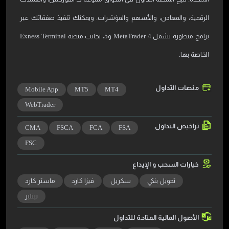
الرقمية، والمعادن، والأسهم والمؤشرات. ويمكنك تنفيذ صفقاتك عبر
برامج متطورة تشمل MetaTrader 4 و5، بجانب منصة Exness Terminal
الخاصة بها.
منصات التداول
Mobile App
MT5
MT4
WebTrader
تراخيص التداول
CMA
FSCA
FCA
FSA
FSC
خيارات السحب و الإيداع
تحويل بنكي
سكريل
فيزا كارد
ماستر كارد
نيتلير
الأصول المالية المتاحة للتداول