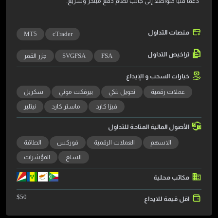
دعماً فنياً متواصلاً إلى جانب نظام دفع مبتكر وسريع.
منصات التداول
MT5
cTrader
تراخيص التداول
FSA
SVGFSA
جزر القمر
خيارات السحب و الإيداع
عملات رقمية
تحويل بنكي
بيرفكت موني
سكريل
فيزا كارد
ماستر كارد
نيتلير
الأصول المالية المتاحة للتداول
الاسهم
العملات الرقمية
فوركس
الطاقة
السلع
المؤشرات
مكاتب محلية
$
50
اقل قيمة للايداع