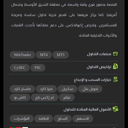
المنصة بحضور قوي وثقة واسعة في منطقة الشرق الأوسط وشمال
أفريقيا. كما يركز فريقها على تقديم تجربة تداول سلسة ومريحة
للمستثمرين. وتحرص إكيواندكس على دعم عملائها بأحدث التقنيات
والأدوات التحليلية المتاحة.
منصات التداول
WebTrader
MT4
MT5
تراخيص التداول
CySEC
FSC
خيارات السحب و الإيداع
تحويل بنكي
سكريل
فيزا كارد
ماستر كارد
نيتلير
تنر إكس باي
كاش يو
الأصول المالية المتاحة للتداول
الاسهم
السلع
الطاقة
المؤشرات