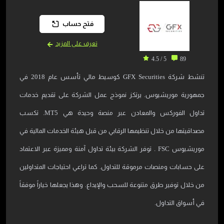
فتح حساب
تعرف على المزيد
5 / 4.5
89
تنشط شركة GFX Securities كوسيط مالي تأسس عام 2018 في
جمهورية موريشيوس. يرتكز نموذج عمل الشركة على تقديم خدمات
تداول الفوركس والمعادن عبر منصة وحيدة هي MT5. تكسب
مصداقيتها من خلال تنظيمها الرقابي من قبل هيئة الخدمات المالية في
موريشيوس FSC . توفر الشركة بيئة تداول آمنة ومميزة عبر الاعتماد
على حسابات ومنصات مرموقة للتداول. كما تراعي احتياجات المتداولين
من خلال توفير طرق متنوعة للسحب والإيداع. وهذا يجعلها خياراً موفقاً
في أسواق التداول.