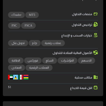
منصات التداول
cTrader
MT5
تراخيص التداول
FSC
FSCA
خيارات السحب و الإيداع
عملات رقمية
p2p
تحويل بنكي
الأصول المالية المتاحة للتداول
الاسهم
المؤشرات
السلع
فوركس
الطاقة
العملات الرقمية
المعادن
مكاتب محلية
$
1
اقل قيمة للايداع