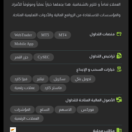
العملاء تماماً و تلتزم بالشفافية. هذا يجعلها خياراً عملياً وموثوقاً للأفراد
والمؤسسات للاستفادة من الروافع المالية والأدوات التعليمية المتاحة.
منصات التداول
WebTrader
MT5
MT4
Mobile App
تراخيص التداول
CySEC
جزر القمر
خيارات السحب و الإيداع
تحويل بنكي
سكريل
نيتلير
فيزا كارد
ماستر كارد
عملات رقمية
الأصول المالية المتاحة للتداول
فوركس
الاسهم
السلع
المؤشرات
العملات الرقمية
مكاتب محلية