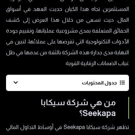
المستثمرين تجاه هذا الكيان حديث العهد في أسواق
المال. حيث نسعى من خلال هذا العرض إلى كشف
الحقائق المتعلقة بمدى مشروعية عملياتها، وتقييم جودة
الأدوات التكنولوجية التي تفرضها على عملائها، لنبين في
النهاية مدى جدارة هذه الشركة بالثقة من عدمها في ظل
غياب الضمانات الرقابية القوية.
جدول المحتويات
من هي شركة سيكابا Seekapa؟
من هي شركة سيكابا
هل شركة سيكابا Seekapa مرخصة؟
Seekapa؟
إيجابيات وسلبيات شركة Seekapa
تظهر شركة سيكابا Seekapa في أوساط التداول المالي
أنواع حسابات التداول في سيكابا Seekapa