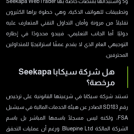
و5 واستبدالها بمنصات خاصة بها Seekapa WebTrader
وتطبيقات للهواتف الذكية، وهي خطوة يراها الكثيرون
تقليلًا من مرونة وأمان التداول التقني المتعارف عليه
دوليًا. أما الجانب التعليمي، فيبدو محدودًا في إطاره
التوجيهي العام الذي لا يقدم عمقًا استراتيجيًا للمتداولين
المحترفين.
هل شركة سيكابا Seekapa
مرخصة؟
تستند شركة سيكابا في شرعيتها القانونية على ترخيص
رقم SD183 الصادر عن هيئة الخدمات المالية في سيشيل
FSA، ولكنه ليس مسجلًا باسمها المباشر بل باسم
الشركة المالكة Bluepine Ltd. ورغم أن عمليات التحقق