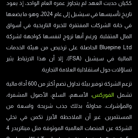
ككيان حديث العهد لم يتجاوز عمره العام الواحد، إذ يعود
الأصول المالية المتاحة في شركة سيكابا
تاريخ تأسيسها في سيشيل إلى عام 2024، وهو ما يضعها
منصات تداول شركة Seekapa
في خانة الشركات المفتقرة للخبرة التاريخية في أسواق
هل شركة Seekapa نصابة؟
المال المتقلبة. ورغم أنها تروج لنفسها كواجهة لشركة
عمولة شركة Seekapa
Bluepine Ltd الحاصلة على ترخيص من هيئة الخدمات
طرق السحب والإيداع في شركة Seekapa
المالية في سيشيل (FSA)، إلا أن هذا الارتباط يثير
خدمة العملاء في شركة سيكابا
تساؤلات حول استقلالية العلامة التجارية.
تزعم الشركة توفير بيئة تداول تضم أكثر من 600 أداة مالية
تشمل
الفوركس
، الأسهم، السلع، الأصول المشفرة،
والمؤشرات، محاولةً بذلك جذب شريحة واسعة من
المستثمرين. غير أن الملاحظة الأبرز تكمن في تخلي
الشركة عن المنصات العالمية الموثوقة مثل ميتاتريدر 4