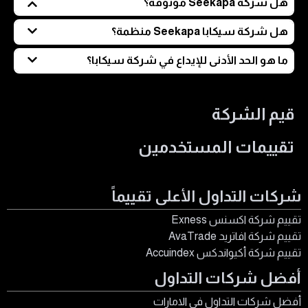
هل شركة Seekapa موثوقة؟
بناءً على المعطيات الحالية، لا تعتبر آمنة؛ نظراً لضعف الفئة
هل شركة سيكابا Seekapa منظمة؟
الرقابية، حداثة التأسيس، والافتقار للشفافية المطلوبة في
نعم، ولكن الترخيص يتبع الشركة الأم Bluepine Ltd وصادر عن
ما هو الحد الأدنى للإيداع في شركة سيكابا؟
تسعير الخدمات والرسوم.
هيئة FSA في سيشيل، وليس ترخيصًا مستقلًا قويًا.
يبدأ الاستثمار معها بمبلغ 500 دولار أمريكي كحد أدنى لحساب
"الستارتر".
قيم الشركة
تقييمات المستخدمين
شركات التداول الأعلى تقييماً
تقييم شركة اكسنس Exness
تقييم شركة افاتريد AvaTrade
تقييم شركة أكيواندكس Accuindex
أفضل شركات التداول
أفضل شركات التداول في الامارات