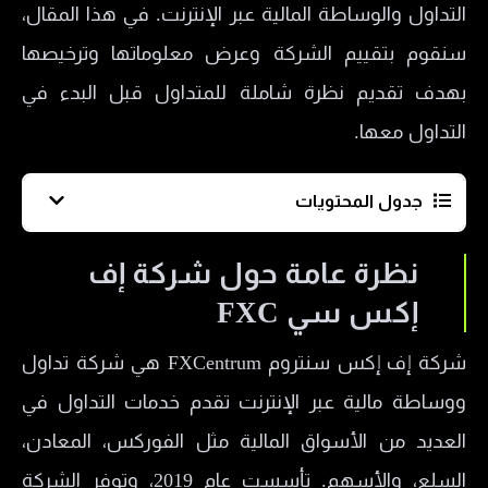
التداول والوساطة المالية عبر الإنترنت. في هذا المقال،
سنقوم بتقييم الشركة وعرض معلوماتها وترخيصها
بهدف تقديم نظرة شاملة للمتداول قبل البدء في
التداول معها.
جدول المحتويات
نظرة عامة حول شركة إف إكس سي FXC
نظرة عامة حول شركة إف
التراخيص التنظيمية لشركة اف اكس سنتروم FX
إكس سي FXC
Centrum
شركة إف إكس سنتروم FXCentrum هي شركة تداول
الأصول المالية المتوفرة لدى شركة FXCentrum
ووساطة مالية عبر الإنترنت تقدم خدمات التداول في
منصات التداول لدى شركة اف اكس سنتروم
العديد من الأسواق المالية مثل الفوركس، المعادن،
أنواع حسابات شركة FX Centrum
السلع، والأسهم. تأسست عام 2019، وتوفر الشركة