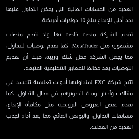
حساب مكافأة الهامش
العديد من الحسابات المالية التي يمكن التداول عليها
حساب مكافأة عائمة الهامش
بحد أدنى للإيداع يبلغ 10 دولارات أمريكية.
حساب السكالبينج
تقدم الشركة منصة خاصة بها ولا تقدم منصات
طرق السحب والإيداع لدى شركة إف إكس
مشهورة مثل MetaTrader. كما تقدم توصيات للتداول،
سنتروم
مما يجعل الشركة محل شك وريبة، حيث أن تقديم
هل شركة FX Centrum نصابة؟
التوصيات يعد مخالفا للمعايير التنظيمية المتبعة.
رسوم شركة اف اكس سي FXC
معلومات الاتصال بشركة اف اكس سنتروم FX
تتيح شركة FXC لمتداوليها أدوات تعليمية تتجسد في
Centrum
مقالات وأخبار يومية لتطويرهم في مجال التداول. كما
خدمة العملاء في شركة اف اكس سنتروم
تقدم بعض العروض الترويجية مثل مكافأة الإيداع،
FXCentrum
مسابقات التداول، والبونص العائم، مما يعد أداة لجذب
ايجابيات وسلبيات شركة اف اكس سنتروم
العديد من العملاء.
FXCentrum