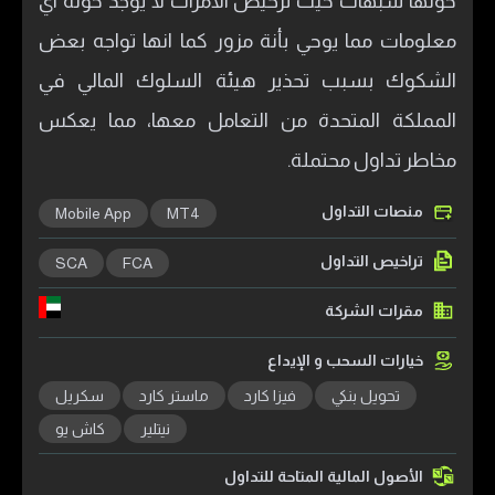
حولها شبهات حيث ترخيص الامرات لا يوجد حولة اي
معلومات مما يوحي بأنة مزور كما انها تواجه بعض
الشكوك بسبب تحذير هيئة السلوك المالي في
المملكة المتحدة من التعامل معها، مما يعكس
مخاطر تداول محتملة.
منصات التداول
Mobile App
MT4
تراخيص التداول
SCA
FCA
مقرات الشركة
خيارات السحب و الإيداع
تحويل بنكي
فيزا كارد
ماستر كارد
سكريل
نيتلير
كاش يو
الأصول المالية المتاحة للتداول