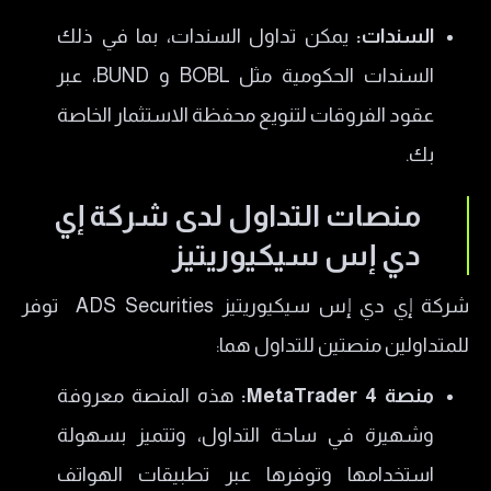
السندات:
يمكن تداول السندات، بما في ذلك
السندات الحكومية مثل BOBL و BUND، عبر
عقود الفروقات لتنويع محفظة الاستثمار الخاصة
بك.
منصات التداول لدى شركة إي
دي إس سيكيوريتيز
شركة إي دي إس سيكيوريتيز ADS Securities توفر
للمتداولين منصتين للتداول هما:
منصة MetaTrader 4:
هذه المنصة معروفة
وشهيرة في ساحة التداول، وتتميز بسهولة
استخدامها وتوفرها عبر تطبيقات الهواتف