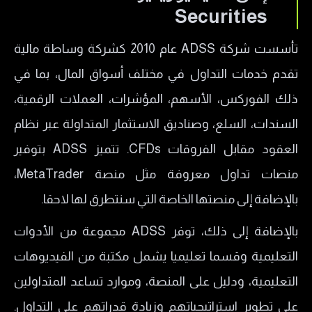
التراخيص التنظيمية لشركة إي دي إس إس ADSS
Securities
الأصول المالية المتوفرة لدى شركة إي دي إس
تأسست شركة ADSS عام 2010 كشركة وساطة مالية
سيكيوريتيز ADS Securities
تقدم خدمات التداول في مختلف أسواق المال، بما في
منصات التداول لدى شركة إي دي إس سيكيوريتيز
ذلك الفوركس، الأسهم، المؤشرات، العملات الرقمية،
أنواع حسابات شركة ADS Securities
السندات، السلع، وصناديق الاستثمار المتداولة عبر نظام
الحساب الكلاسيكي
العقود مقابل الفروقات CFDs. تتميز ADSS بتوفير
الحساب النخبة
منصات تداول معروفة مثل منصة MetaTrader،
حساب المحترفين
بالإضافة إلى منصتها الخاصة التي سنتطرق لها لاحقا.
هل يتوفر حساب إسلامي ADSS لدى الشركة؟
بالإضافة إلى ذلك، توفر ADSS مجموعة من الأدوات
فتح حساب ADSS
التعليمية وقسما تعليميا يشمل مكتبة من الفيديوهات
طرق السحب والإيداع لدى شركة إي دي إس إس
التعليمية، ودليل على المنصة، وموارد تساعد المتداولين
ADSS
على تطوير استراتيجياتهم وزيادة قدراتهم على التداول.