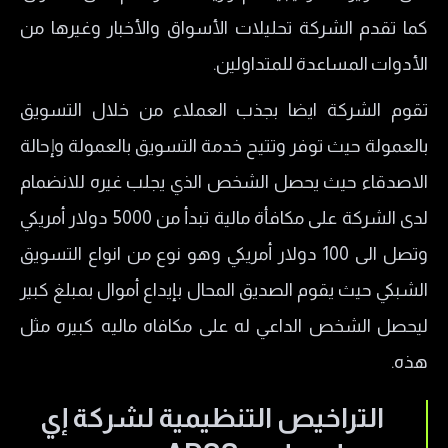
هل شركة ADSS نصابة؟
كما تقدم الشركة تحليلات الأسواق والأخبار وغيرها من
رسوم شركة إي دي إس إس ADSS
الأدوات المساعدة للمتداولين.
معلومات الاتصال بشركة إي دي اس اس ADSS
خدمة العملاء في شركة إي دي إس سيكيوريتيز
تقوم الشركة ايضا بجذب العملاء من خلال التسويق
ADS Securities
بالعمولة حيث توفر وتتيح خدمة التسويق بالعمولة وإحالة
ايجابيات وسلبيات شركة إي دي إس إس ADSS
الاصدقاء حيث يحصل الشخص الذي يجلب غيره للانضمام
لدى الشركة على مكافأة مالية تبدأ من 5000 دولار أمريكي
الإيجابيات
وتصل الى 100 دولار أمريكي وهو نوع من انواع التسويق
السلبيات
الشبكي حيث يقوم الصديق المحال بإيداع أموال بمبلغ كبير
ليحصل الشخص الداعي له على مكافاه ماليه كبيره مثل
هذه.
التراخيص التنظيمية لشركة إي