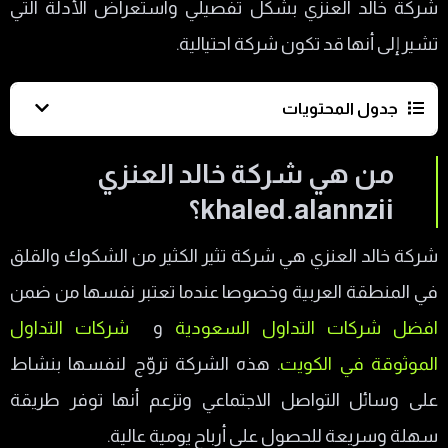
شركة خالد العنزي بشكل تفصيلي واستعراض الأدلة التي
تشير إلى أنها قد تكون شركة احتيالية.
جدول المحتويات
من هي شركة خالد العنزي khaled.alannzii؟
من هي شركة خالد العنزي
لماذا تم تاكيد نصب شركة khaled.alannzii؟
khaled.alannzii؟
تفاصيل الادلة حول نصب شركة خالد العنزي
شركة خالد العنزي هي شركة تثير الكثير من الشكوك والقلق
نقص الشفافية والمعلومات حول الشركة
في المنطقة العربية وخصوصا عندما تعتبر نفسها من ضمن
وتراخيصها
افضل شركات التداول السعودية
و
شركات التداول
ادعاءات الأرباح اليومية المبالغ فيها
الموثوقة في الكويت
. هذه الشركة تروّج لنفسها بنشاط
استخدام شركة khaled.alannzii أساليب التسويق
على وسائل التواصل الاجتماعي وتزعم أنها توفر طريقة
المشبوهة
سهلة وسريعة للحصول على أرباح يومية عالية.