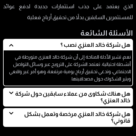
الذي يعتمد على جذب استثمارات جديدة لدفع عوائد
للمستثمرين السابقين بدلاً من تحقيق أرباح فعلية
الأسئلة الشائعة
هل شركة خالد العنزي نصب ؟
نعم، تشير الأدلة المتاحة إلى أن شركة خالد العنزي متورطة في
أنشطة احتيالية. تعتمد الشركة على الترويج عبر وسائل التواصل
الاجتماعي، وتدعي تحقيق أرباح يومية مرتفعة، وهو أمر غير واقعي
ويثير الشكوك حول مصداقيتها.
هل هناك شكاوى من عملاء سابقين حول شركة
خالد العنزي؟
نعم، هناك العديد من الشكاوى على وسائل التواصل الاجتماعي من
هل شركة خالد العنزي مرخصة وتعمل بشكل
أفراد يدعون عدم تمكنهم من استلام الأرباح المزعومة أو سحب
قانوني؟
أموالهم.
لا توجد معلومات موثوقة حول تراخيص الشركة، كما أن غياب