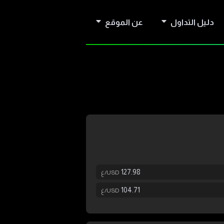
دليل التداول
عن الموقع
127.98
USD/غ
104.71
USD/غ