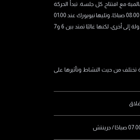
لمية مع افتتاح كل جلسة. تبدأ الحركة
بجلسة سيدني عند الساعة 10:00 مساءً بتوقيت غرينتش. ثم طوكيو عند 12:00 صباحًا، وبعدها لندن في 08:00 صباحًا، وتليها نيويورك عند 01:00
ظهرًا بتوقيت غرينتش. أما بورصات الذهب المحلية في الدول العربية، فلها ساعات عمل تختلف من دولة إلى أخرى، لكنها غالبًا تمتد بين 6 و7
ع جلسات رئيسية تختلف من حيث النشاط وتأثيرها على
غلاق