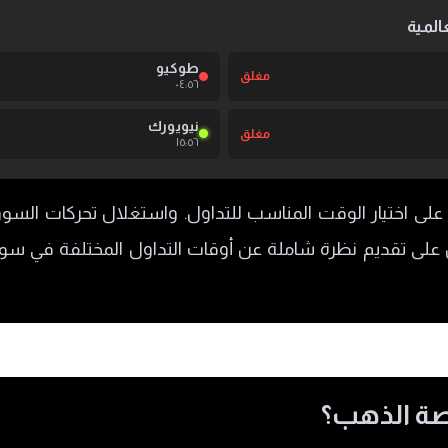
المية
طوكيو
مغلق
٠٤:٥٦
نيويورك
مغلق
١٥:٥٦
ى اختيار الوقت المناسب للتداول. واستغلال تحركات السو
على تقديم نظرة شاملة عن أوقات التداول المختلفة في سوق
صة الذهب؟
ة الذهب العالمية؟