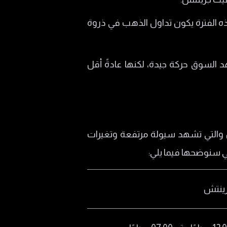
05 مساءً بتوقيت غرينتش. وخلال هذه الفترة يكون تداول الذهب في ذروة
07:00 صباحًا بتوقيت غرينتش. ويشهد السوق حركة جيدة، لكنها عادةً أقل
ل والتي تشهد سيولة مرتفعة وتغيرات
 سنوضحها فيما يلي:
ينتش