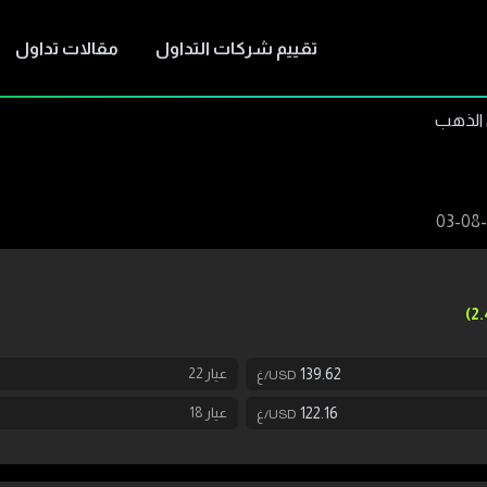
تقييم شركات التداول
مقالات تداول
 الذهب
2.
139.62
عيار
22
USD/غ
122.16
عيار
18
USD/غ