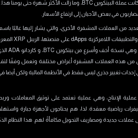
أول عملة رقمية تم اصدارها عام 2009 كانت عملة البيتكوين BTC، وما 
ضاربون في بعض الأحيان إلى ارتفاع الأسعار.
البيتكوين BTC ، هناك العديد من العملات المشفرة الأخرى، والتي يشار إليها غا
Ethereum التي قدمت
وشبكة صرف ال
من هذه العملات المشفرة أغراض مختلفة وتعمل وفقًا لتقني
 في إحداث تغيير جذري ليس فقط في الأنظمة المالية ولكن أيضا 
ل عملية الإنتاج، وهي عملية تعتمد على توثيق المعاملات ورب
فرات رياضية معقدة. لذا، هم يحتاجون لأجهزة جبارة واستهل
لى عملات جديدة ومصاريف التحويل مكافأةً لهم. هذا النظام ال