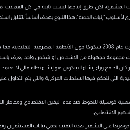
المشفرة، لكن طرق إنتاجها ليست ثابتة في كل العملات. فبين
 لأسلوب "إثبات الحصة". هذا التنوع يهدف أساساً لتقليل استهل
أثارت الأزمة المالية العالمية التي ظهرت عام 2008 شكوكا حول الأنظمة المص
ت مجموعة مجهولة من الاشخاص او شخص واحد يعرف باسم س
 البيتكوين، وكان الدافع وراء إنشاء البيتكوين هو إنشاء نظام مالي ل
يدية التي تتحكم فيها السلطات المركزية والتي يتم التداول عل
عبية كوسيلة للتحوط ضد عدم اليقين الاقتصادي ومخاطر التضخم
تدهور الاقتصادي.
وهرها على التشفير. هذه التقنية تحمي بيانات المستثمرين وتجعل