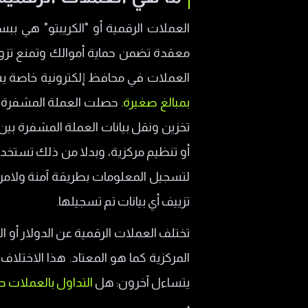
نشأة العملات الرقمية
العملات الرقمية أو "الكريبتو" هي بب
كيف تعمل العملات الرقمية؟
معقدة تضمن حماية أموالك وتمنع تزوير
عملية التعدين
العملات في محافظ إلكترونية خاصة يسه
المحافظ و كيفية التخزين
بمبالغ صغيرة
. حصلت العملة المشفرة ع
إثبات العمل مقابل إثبات الحصة
تخزين ونقل بيانات العملة المشفرة بين
الشفافية مع تقنية بلوكتشين
أو تنظيم مركزية، وبدلا من ذلك تستخد
ما الذي يمكن فعله بالعملات الرقم
لتسجيل المعلومات بطريقة آمنة ولامركز
العملات الرقمية المشفرة الأكثر ش
تزييف أي بيانات تم تسجيلها.
عملة بيتكوين Bitcoin - BTC
تختلف العملات الرقمية عن الدولار أو ا
عملة إيثريوم Ethereum - ETH
المركزية كما هو المعتاد. هذا الاختلاف
عملة الريبل Ripple - XRP
يتساءل آخرون: هل
التداول بالعملات حر
عملة لايتكوين Litcoin - LTC