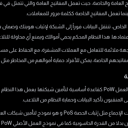
 العامة والخاصة، حيث تعمل المفاتيح العامة والتي تتمثل في 
ما تعمل المفاتيح الخاصة ككلمة مرور للمعاملات.
خاص، تنتقل البيانات فوراً إلى الشبكة لإثبات هويتك وضمان 
ادها. هذا النظام المحكم يحمي أموالك ويمنع أي محاولة للتلاعب
هة ملائمة للتعامل مع العملات المشفرة، مع الحفاظ على مستو
اتيحهم الخاصة، يمكن للأفراد حماية أموالهم من المخاطر مثل ا
ة
تستخدم عملات كالبيتكوين نظام إثبات العمل PoW كقاعدة أساسية لتأمين شبكت
ى المنقبون تأكيد البيانات وحماية النظام من التلاعب.
وايضا تعتمد العملات المشفرة على آليات الإجماع مثل إثبات ال
درة الحاسوبية كما في نموذج العمل الأصلي PoW المستخدم في عملات مثل بيتكوين.