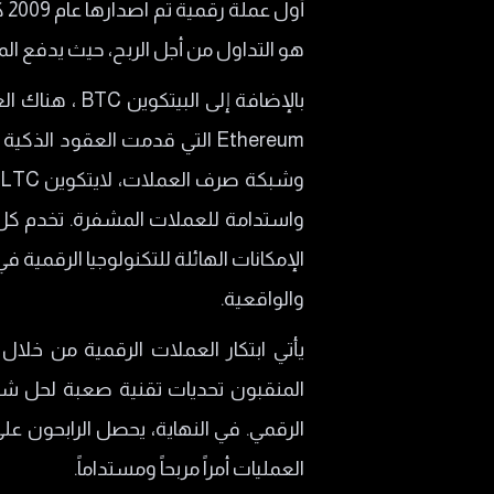
ما هي منصة بينانس Binance؟
هو التداول من أجل الربح، حيث يدفع الم
القيمة السوقية للعملات الرقمية Market Cap
بالإضافة إلى 
ماذا تعني القيمة السوقية Market Cap بالنسبة إلى للمستثمرين؟
مستقبل العملات الرقمية
مخاطر العملات الرقمية
واستدامة للعملات المشفرة. تخدم كل 
تقلب الأسعار
الإمكانات الهائلة للتكنولوجيا الرقمية
التهديدات الأمنية
والواقعية.
عدم اليقين التنظيمي
يأتي ابتكار العملات الرقمية من خلا
المنقبون تحديات تقنية صعبة لحل شي
الرقمي. في النهاية، يحصل الرابحون ع
العمليات أمراً مربحاً ومستداماً.