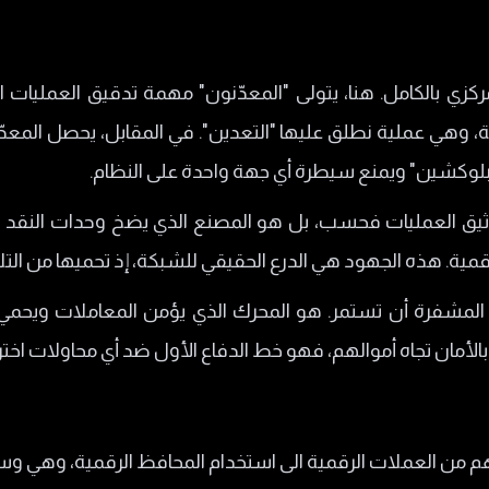
كزي بالكامل. هنا، يتولى "المعدّنون" مهمة تدقيق العمليات ال
 وهي عملية نطلق عليها "التعدين". في المقابل، يحصل المعدّ
بلوكشين" ويمنع سيطرة أي جهة واحدة على النظام.
توثيق العمليات فحسب، بل هو المصنع الذي يضخ وحدات النقد ال
قمية. هذه الجهود هي الدرع الحقيقي للشبكة، إذ تحميها من التل
المشفرة أن تستمر. هو المحرك الذي يؤمن المعاملات ويحمي ا
لأمان تجاه أموالهم، فهو خط الدفاع الأول ضد أي محاولات اختر
تهم من العملات الرقمية الى استخدام المحافظ الرقمية، وهي وس