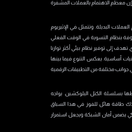
زالت الأكثر شهرة حتى يومنا هذا. إن معظم الاهتمام بالعملات المشفرة
لبًا باسم العملات البديلة. وتتمثل في الإثيريوم
 العقود الذكية والتطبيقات اللامركزية dApps على منصتها، الريبل XRP المعروفة بنظام التسوية في الوقت الفعلي
عملات، لايتكوين LTC وهي نسخة أخف وأسرع من بيتكوين BTC، و كاردانو ADA الذي تهدف إلى توفير نظام بيئي أكثر توازنا
ات أساسية. يعكس التنوع فيما بينها
في جوانب مختلفة من التطبيقات الرقمية
طها بسلسلة الكتل البلوكشين. يواجه
اك طاقة هائل للفوز في هذا السباق
ذكي يضمن أمان الشبكة ويجعل استمرار