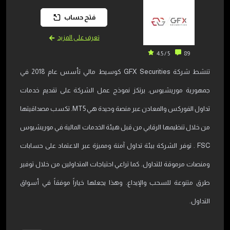
فتح حساب
تعرف على المزيد
5 / 4.5
89
تنشط شركة GFX Securities كوسيط مالي تأسس عام 2018 في
جمهورية موريشيوس. يرتكز نموذج عمل الشركة على تقديم خدمات
تداول الفوركس والمعادن عبر منصة وحيدة هي MT5. تكسب مصداقيتها
من خلال تنظيمها الرقابي من قبل هيئة الخدمات المالية في موريشيوس
FSC . توفر الشركة بيئة تداول آمنة ومميزة عبر الاعتماد على حسابات
ومنصات مرموقة للتداول. كما تراعي احتياجات المتداولين من خلال توفير
طرق متنوعة للسحب والإيداع. وهذا يجعلها خياراً موفقاً في أسواق
التداول.