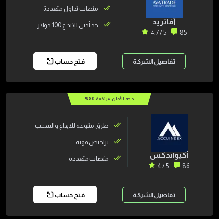
والموثوقية
منصات تداول متعددة
آفاتريد
حد أدنى للإيداع 100 دولار
5 / 4.7
85
تفاصيل الشركة
فتح حساب
درجه الأمان: مرتفعة
80
%
طرق متنوعه للايداع والسحب
تراخيص قوية
أكيواندكس
منصات متعدده
5 / 4
86
تفاصيل الشركة
فتح حساب