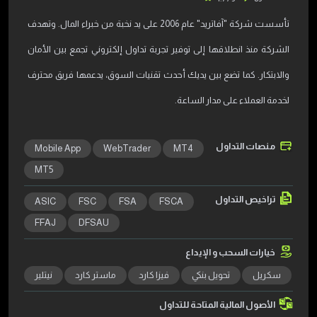
تأسست شركة "آفاتريد" عام 2006 على يد نخبة من خبراء المال. وتهدف
الشركة منذ انطلاقها إلى توفير تجربة تداول إلكتروني تجمع بين الأمان
والابتكار. كما تضع بين يديك أحدث تقنيات السوق، يدعمها فريق محترف
لخدمة العملاء على مدار الساعة.
منصات التداول
Mobile App
WebTrader
MT4
MT5
تراخيص التداول
ASIC
FSC
FSA
FSCA
FFAJ
DFSAU
خيارات السحب و الإيداع
سكريل
تحويل بنكي
فيزا كارد
ماستر كارد
نيتلير
الأصول المالية المتاحة للتداول