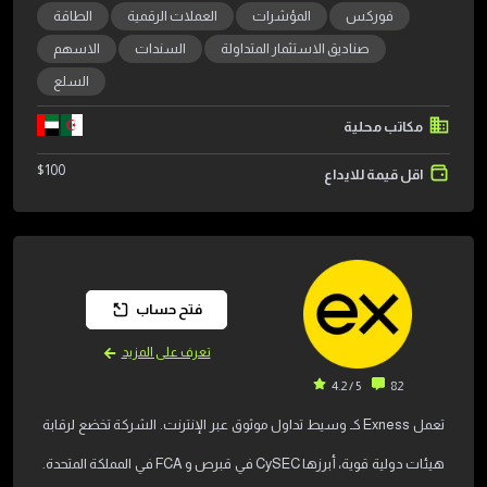
فوركس
المؤشرات
العملات الرقمية
الطاقة
صناديق الاستثمار المتداولة
السندات
الاسهم
السلع
مكاتب محلية
$
100
اقل قيمة للايداع
فتح حساب
تعرف على المزيد
5 / 4.2
82
تعمل Exness كـ وسيط تداول موثوق عبر الإنترنت. الشركة تخضع لرقابة
هيئات دولية قوية، أبرزها CySEC في قبرص و FCA في المملكة المتحدة.