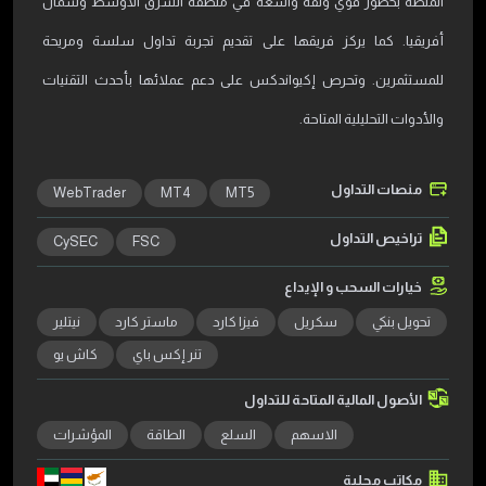
المنصة بحضور قوي وثقة واسعة في منطقة الشرق الأوسط وشمال
أفريقيا. كما يركز فريقها على تقديم تجربة تداول سلسة ومريحة
للمستثمرين. وتحرص إكيواندكس على دعم عملائها بأحدث التقنيات
والأدوات التحليلية المتاحة.
منصات التداول
WebTrader
MT4
MT5
تراخيص التداول
CySEC
FSC
خيارات السحب و الإيداع
تحويل بنكي
سكريل
فيزا كارد
ماستر كارد
نيتلير
تنر إكس باي
كاش يو
الأصول المالية المتاحة للتداول
الاسهم
السلع
الطاقة
المؤشرات
مكاتب محلية