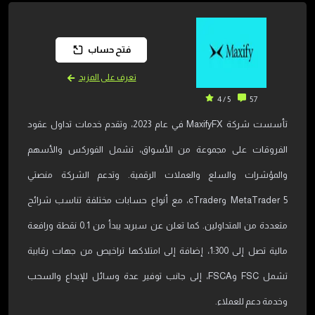
فتح حساب
تعرف على المزيد
5 / 4
57
تأسست شركة MaxifyFX في عام 2023، وتقدم خدمات تداول عقود
الفروقات على مجموعة من الأسواق، تشمل الفوركس والأسهم
والمؤشرات والسلع والعملات الرقمية. وتدعم الشركة منصتي
MetaTrader 5 وcTrader، مع أنواع حسابات مختلفة تناسب شرائح
متعددة من المتداولين. كما تعلن عن سبريد يبدأ من 0.1 نقطة ورافعة
مالية تصل إلى 1:300، إضافة إلى امتلاكها تراخيص من جهات رقابية
تشمل FSC وFSCA، إلى جانب توفير عدة وسائل للإيداع والسحب
وخدمة دعم للعملاء.