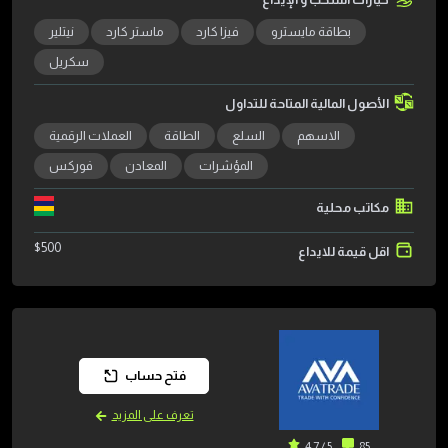
بطاقة مايسترو
فيزا كارد
ماستر كارد
نيتلير
سكريل
الأصول المالية المتاحة للتداول
الاسهم
السلع
الطاقة
العملات الرقمية
المؤشرات
المعادن
فوركس
مكاتب محلية
$
500
اقل قيمة للايداع
فتح حساب
تعرف على المزيد
5 / 4.7
85