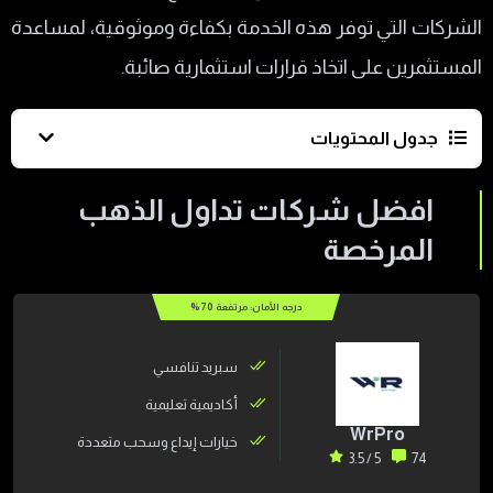
الشركات التي توفر هذه الخدمة بكفاءة وموثوقية، لمساعدة
المستثمرين على اتخاذ قرارات استثمارية صائبة.
جدول المحتويات
افضل شركات تداول الذهب المرخصة
افضل شركات تداول الذهب
ميزات وعيوب افضل شركات تداول الذهب
المرخصة
الموثوقه
درجه الأمان: مرتفعة
70
%
أفضل منصة تداول الذهب
أفضل تطبيق لتداول الذهب
سبريد تنافسي
كيفية اختيار أفضل منصة أو شركة لتداول الذهب؟
أكاديمية تعليمية
WrPro
خيارات إيداع وسحب متعددة
اختيار شركة تداول ذهب موثوقه
5 / 3.5
74
حجم السبريد على الذهب