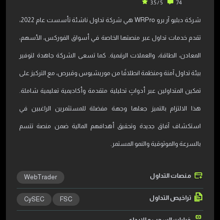
5 / 3.5
74
شركة دبليو آر برو WRPro هي شركة تداول ناشئة تأسست عام 2022،
تقدم خدمات تداول عبر منصتها الخاصة في أسواق الفوركس، الأسهم،
المعادن، الطاقة، والعملات الرقمية. كما تسعى الشركة جاهدة لتوفير
بيئة تداول آمنة ومنظمة انطلاقًا من موريشيوس وقبرص، مع التركيز على
تمكين المتداولين عبر أدواتٍ تحليلية متقدمة وأكاديمية تعليمية شاملة.
هذا الالتزام بالتميز جعلها وجهة مفضلة للمستثمرين الراغبين في
استكشاف آفاق جديدة وتحقيق أهدافهم المالية ضمن منصة تتسم
بالسرعة والموثوقية والنمو المستمر.
منصات التداول
WebTrader
تراخيص التداول
CySEC
FSC
خيارات السحب و الإيداع