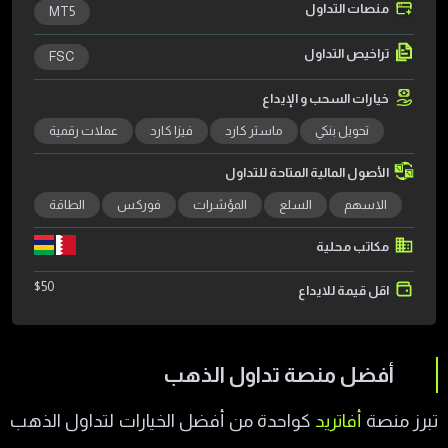
منصات التداول
MT5
تراخيص التداول
FSC
خيارات السحب و الإيداع
تحويل بنكي
ماستر كارد
فيزا كارد
عملات رقمية
الأصول المالية المتاحة للتداول
الاسهم
السلع
المؤشرات
فوركس
الطاقة
مكاتب محلية
$
50
اقل قيمة للايداع
أفضل منصة تداول الذهب
تبرز منصة
أفاتريد
كواحدة من أفضل الخيارات لتداول الذهب