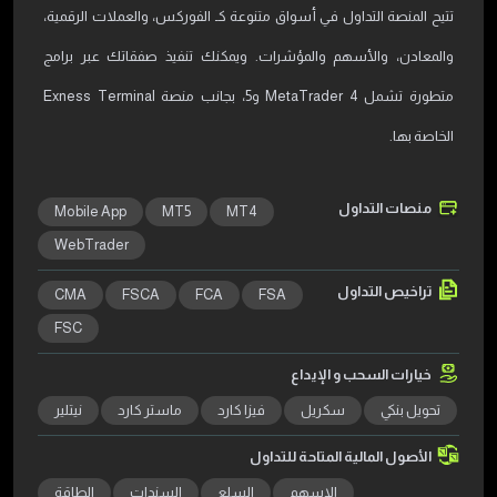
تتيح المنصة التداول في أسواق متنوعة كـ الفوركس، والعملات الرقمية،
والمعادن، والأسهم والمؤشرات. ويمكنك تنفيذ صفقاتك عبر برامج
متطورة تشمل MetaTrader 4 و5، بجانب منصة Exness Terminal
الخاصة بها.
منصات التداول
Mobile App
MT5
MT4
WebTrader
تراخيص التداول
CMA
FSCA
FCA
FSA
FSC
خيارات السحب و الإيداع
تحويل بنكي
سكريل
فيزا كارد
ماستر كارد
نيتلير
الأصول المالية المتاحة للتداول
الاسهم
السلع
السندات
الطاقة