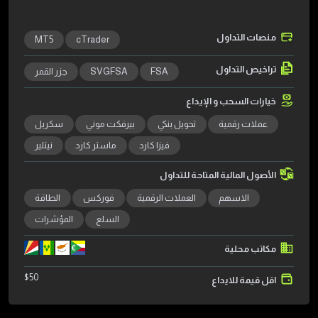
منصات التداول
MT5
cTrader
تراخيص التداول
FSA
SVGFSA
جزر القمر
خيارات السحب و الإيداع
عملات رقمية
تحويل بنكي
بيرفكت موني
سكريل
فيزا كارد
ماستر كارد
نيتلير
الأصول المالية المتاحة للتداول
الاسهم
العملات الرقمية
فوركس
الطاقة
السلع
المؤشرات
مكاتب محلية
$
50
اقل قيمة للايداع