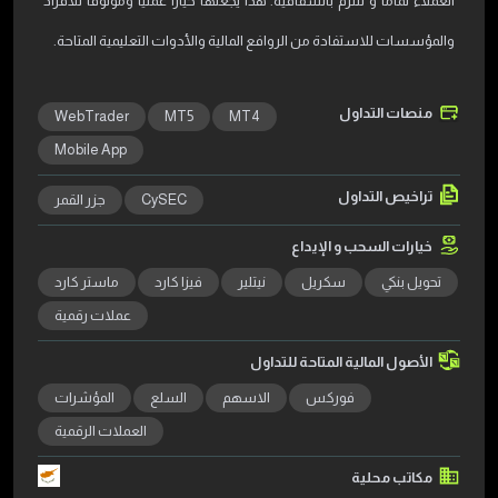
العملاء تماماً و تلتزم بالشفافية. هذا يجعلها خياراً عملياً وموثوقاً للأفراد
والمؤسسات للاستفادة من الروافع المالية والأدوات التعليمية المتاحة.
منصات التداول
WebTrader
MT5
MT4
Mobile App
تراخيص التداول
CySEC
جزر القمر
خيارات السحب و الإيداع
تحويل بنكي
سكريل
نيتلير
فيزا كارد
ماستر كارد
عملات رقمية
الأصول المالية المتاحة للتداول
فوركس
الاسهم
السلع
المؤشرات
العملات الرقمية
مكاتب محلية