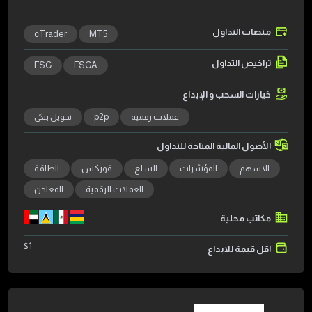
منصات التداول
cTrader
MT5
تراخيص التداول
FSC
FSCA
خيارات السحب و الإيداع
عملات رقمية
p2p
تحويل بنكي
الأصول المالية المتاحة للتداول
الاسهم
المؤشرات
السلع
فوركس
الطاقة
العملات الرقمية
المعادن
مكاتب محلية
$
1
اقل قيمة للايداع