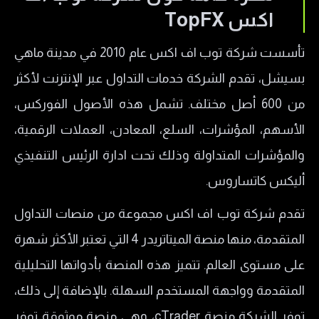
التراخيص التنظيمية لشركة توب اف اكس
اكس TopFX
الأصول المالية المتوفرة لدى شركة توب اف اكس
تأسست شركة توب اف اكس عام 2010 في مدينة ماهي
TopFX
بسيشل، تقدم الشركة خدمات التداول عبر الإنترنت لأكثر
منصات التداول لدى شركة TopFX
من 600 أصل مختلف. تشمل هذه الأصول الفوركس،
أنواع حسابات شركة توب اف اكس TopFX
الأسهم، المؤشرات، السلع، المعادن، العملات الرقمية،
حساب الزيرو Zero
والمؤشرات المتداولة وذلك تحت ادارة الرئيس التنفيذي
حساب الراو Raw
أليكس كاتساروس.
حساب كبار الشخصيات VIP
تقدم شركة توب اف اكس مجموعة من منصات التداول
طرق السحب والإيداع لدى شركة توب اف اكس
المتقدمة، منها منصة الميتاتريدر 4 التي تعتبر الأكثر شهرة
المدفوعات المصرفية
على مستوى العالم. تتميز هذه المنصة بأدواتها التحليلية
المدفوعات الإلكترونية
المتقدمة وواجهة المستخدم السهلة. بالإضافة إلى ذلك،
بونص TopFX
توفر الشركة منصة cTrader، وهي منصة موثوقة توفر