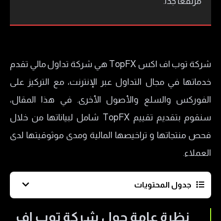
مرتفعًا جدًا.
شركة توب اف اكس TopFX هي شركة تداول مالي تقدم
خدماتها في مجال التداول عبر الإنترنت، مع التركيز على
الفوركس والسلع والأصول الأخرى. في هذا المقال،
سنقوم بتقديم تقييم TopFX شامل لبياناتها من خلال
فحص منتجاتها و تراخيصها المالية ومدى موثوقيتها لدى
العملاء.
جدول المحتويات
نظرة عامة حول شركة توب اف اكس TopFX
نظرة عامة حول شركة توب اف