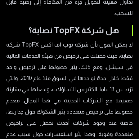
تداول معينة لتحويل جزء من المكافأة إلى رصيد قابل
للسحب.
هل شركة TopFX نصابة؟
لا يمكن القول بأن شركة توب اف اكس TopFX شركة
نصابة، حيث حصلت على ترخيص من هيئة الخدمات المالية
في سيشل. ومع ذلك، يثير حصولها على ترخيص واحد
فقط خلال مدة تواجدها في السوق منذ عام 2010، والتي
تزيد عن 13 عاما، الكثير من التساؤلات، ويجعلها في مقارنة
ضعيفة مع الشركات الحديثة في هذا المجال. فعدم
حصولها على تراخيص متعددة يثير الشكوك حول جدارتها،
خاصة عند وجود شركات أحدث تحصل على تراخيص
متعددة وقوية. وهذا يثير استفسارات حول سبب عدم