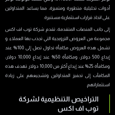
هل شركة TopFX نصابة؟
أدوات تحليلية متطورة ومتميزة، مما يساعد المتداولين
رسوم شركة توب اف اكس TopFX
على اتخاذ قرارات استثمارية مستنيرة.
معلومات الاتصال بشركة توب اف اكس
إلى جانب المنصات المتقدمة، تقدم شركة توب اف اكس
خدمة العملاء في شركة توب اف اكس TopFX
مجموعة من العروض الترويجية التي تجذب بها العملاء. و
ايجابيات وسلبيات شركة TopFX
تشمل هذه العروض مكافأة تداول تصل إلى 100% عند
الايجابيات
إيداع 500 دولار، ومكافأة 50% عند إيداع 10,000 دولار،
السلبيات
ومكافأة 25% عند إيداع أكثر من 10,000 دولار. تهدف هذه
المكافآت إلى تحفيز المتداولين وتشجيعهم على زيادة
استثماراتهم.
التراخيص التنظيمية لشركة
توب اف اكس