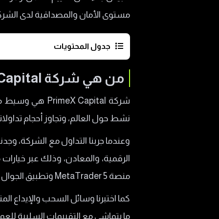
مستوى الأمان والمصداقية لدى الشركة
جدول المحتويات
من هي شركة PrimeX Capital؟
من هي شركة PrimeX Capital؟
هل شركة PrimeX Capital مرخصة ومنظمة؟
المنتجات المالية في شركة PrimeX Capital
نشط حول العالم، وتجاوز أحجام تداولاتها اليومية ح
أنواع حسابات التداول في شركة بر
هل التداول مع شركة PrimeX Capital حلال؟
​وعندما جربنا التداول مع الشركة، وج
تجربة فتح حساب تداول لدى منصة imeX Capital
الرقمية، والمعادن، وذلك عبر خيارات م
منصات التداول في برايم اكس كابيتال  Capital
منصة MetaTrader 5 وتطبيق الجوال الخاص بها فقط.
طرق الإيداع والسحب في شركة PrimeX Capital
​كما اختبرنا وسائل السحب والإيداع 
هل شركة PrimeX Capital نصب أم لا؟
ما يتماشى مع التقييمات السلبية للع