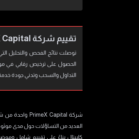
تقييم شركة PrimeX Capital هو 22%
الحصول على ترخيص رقابي في مور
التداول والسحب وتدني جودة خدمة ا
شركة X Capital
العديد من التساؤلات حول مدى موثو
كابيتال بناءً على تقييم شامل ومو