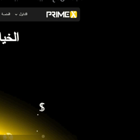
خدمة عملاء PrimeX Capital
إيجابيات وسلبيات شركة برايم اكس
تجارب المتداولين الحقيقيين مع شركة  Capital