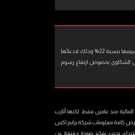
توصلت نتائج الفحص والتحليل التي أجراها خبراء موقع تدقيق حول شركة PrimeX Capital إلى تقييمها بنسبة 22% وذلك لادعائها
من الشكاوى بخصوص ارتفاع رسوم
ساطة المالية منذ عامين فقط. لكنها أثارت
عرض كافة معلومات شركة برايم اكس
إيداع، بحيث نقدّم صورة دقيقة عن