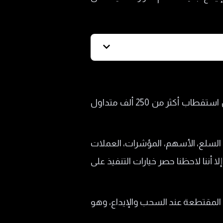
شركة PrimeX Capital هي وسيط مالي تأسس عام 2022، و وتروج لها عبر موقعها الرسمي بشأن استقطاب أكثر من 250 ألف متداول
، السلع، الأسهم، المؤشرات، العملات
 أننا لاحظنا حصر خيارات التنفيذ على
 المقتطعة عند السحب والإيداع، وهو