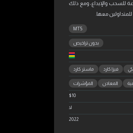
 MT5، كذلك تتقدم لهم طرق متنوعة للسحب والإيداع، ومع ذلك
لمتداولين معها.
MT5
بدون تراخيص
كي
فيزا كارد
ماستر كارد
ية
المعادن
المؤشرات
$
10
لا
2022