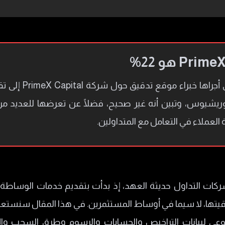
يشيوس، وتبين أنه غير صحيح، فضلًا عن تعرضها للعديد 
لعملاء في التعامل مع المتداولين.
Prime واحدة من شركات التداول حديثة العهد، إذ بدأت بتقديم خدمات الو
قيتها، لا سيما في أوساط المستثمرين. في هذا المقال سنست
ضوعي لبيانات التراخيص والحسابات والرسوم وطرق السحب وال