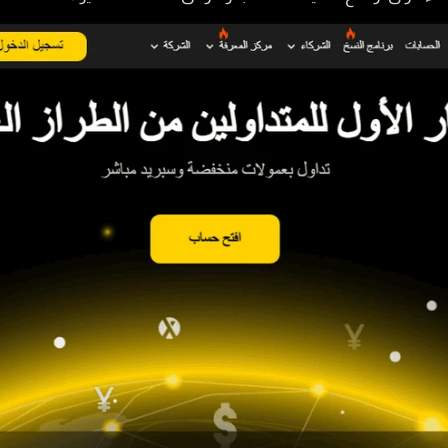
 كابيتال
PrimeX