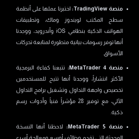
​منصة TradingView:
اختبرنا عملها على أنظمة
سطح المكتب لويندوز وماك، وتطبيقات
الهواتف الذكية بنظامي iOS وأندرويد، ووجدنا
أنها توفر رسومات بيانية متطورة لمتابعة تحركات
الأسواق.
​منصة MetaTrader 4:
تتبعنا كفاءة البرمجية
الأكثر انتشاراً، ووجدنا أنها تتيح للمستخدمين
تخصيص واجهة التداول وتشغيل برامج التداول
الآلي، مع توفير 28 مؤشراً فنياً وأدوات رسم
ذكية.
​منصة MetaTrader 5:
لاحظنا أنها النسخة
المحدثة التي تقدم وظائف أوسع ومعالجة أسرع