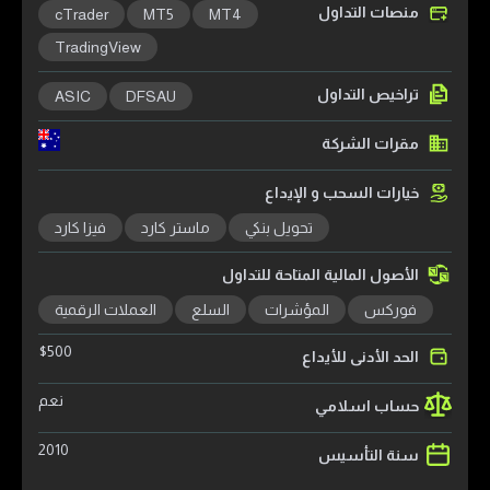
منصات التداول
cTrader
MT5
MT4
TradingView
تراخيص التداول
ASIC
DFSAU
مقرات الشركة
خيارات السحب و الإيداع
تحويل بنكي
ماستر كارد
فيزا كارد
الأصول المالية المتاحة للتداول
فوركس
المؤشرات
السلع
العملات الرقمية
$
500
الحد الأدنى للأيداع
نعم
حساب اسلامي
2010
سنة التأسيس