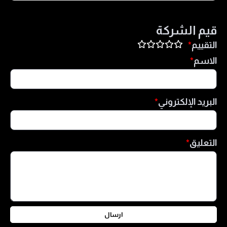
الحد الادنى للايداع لدى شركة بيبرستون Pepperstone هو 500
جنيه استرليني أو ما يعادلها من العملات.
قيم الشركة
التقييم
الاسم
البريد الإلكتروني
التعليق
ارسال