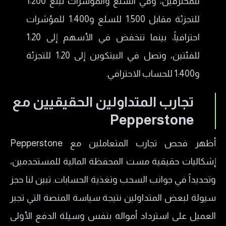
للمحترفين، وفي السلع والمؤشرات تبلغ 1:200
للتجزئة مقابل 1:500 للسلع و1:400 للمؤشرات
احترافياً، بينما تنخفض في الأسهم إلى 1:20
للفئتين، وتصل في البيتكوين إلى 1:20 للتجزئة
و1:400 للحساب الاحترافي.
تجارب المتداولين الحقيقيين مع
Pepperstone
أظهر فحص تجارب المتعاملين مع Pepperstone
إشكاليات حقيقية مست المحفظة المالية للمستخدمين،
وتحديداً في جوانب السحب وتغذية الحسابات. تبين لنا حجز
سيولة لبعض المتداولين نتيجة سياسة المنصة التي تجبر
العميل على استرداد أمواله بنفس وسيلة الدفع الأولى