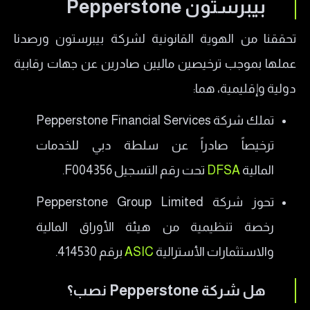
بيبرستون Pepperstone
​معلومات الاتصال بشركة بيبرستون Pepperstone
​خدمة العملاء في شركة بيبرستون Pepperstone
تحققنا من الهوية القانونية لشركة بيبرستون ورصدنا
​إيجابيات وسلبيات شركة بيبرستون Pepperstone
عملها بموجب ترخيصين ماليين صادرين عن جهات رقابية
​إيجابيات Pepperstone
دولية وإقليمية، هما:
​سلبيات Pepperstone
​تملك شركة Pepperstone Financial Services
تجارب المتداولين الحقيقيين مع Pepperstone
ترخيصاً صادراً عن سلطة دبي للخدمات
المالية
DFSA
تحت رقم التسجيل F004356.
​تحوز شركة Pepperstone Group Limited
رخصة تنظيمية من هيئة الأوراق المالية
والاستثمارات الأسترالية
ASIC
برقم 414530.
​هل شركة Pepperstone نصب؟