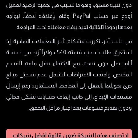
دون تنبيه مسبق، وهو ما تسبب في تجميد الرصيد لعميل
أودع عبر حساب PayPal وقام بإغلاقه لاحقاً، ليواجه
بعدها ردوداً تلقائية تفيد ببقاء معاملته تحت المراجعة.
​من جانب آخر، تكررت مشكلة تأخر المعاملات الصادرة؛ إذ
استغرق طلب سحب قيمته 540 دولاراً أزيد من خمسة
أيام عمل دون نتيجة، مع الاكتفاء بنقل ملفه للقسم
المختص. وامتدت الاعتراضات لتشمل عدم تسجيل مبالغ
جرى تحويلها بالفعل إلى المحافظ الاستثمارية رغم إرسال
مستندات الإيداع، إلى جانب إيقاف حسابات بشكل فجائي
ودون تقديم مسوغات بعد اجتياز مراحل التحقق.
لا تصنف هذه الشركة ضمن قائمة أفضل شركات