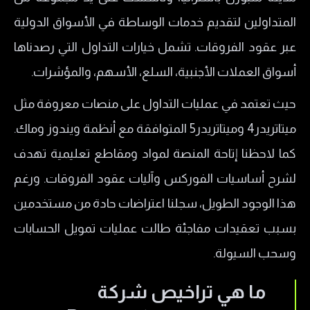
​منصات التداول لدى شركة بيبرستون Pepperstone
المتداولين لتقديم خدمات الوساطة في الأسواق الدولية
​أنواع حسابات التداول في شركة بيبرستون
عبر عقود الفروقات. تشمل خيارات التداول التي رصدناها
Pepperstone
أسواق العملات الأجنبية، السلع، الأسهم، والمؤشرات.
​حساب Standard
حيث تعتمد في عمليات التداول على منصات معروفة مثل
​حساب Razor
ميتاتريدر4 وميتاتريدر5 المتوافقة مع أنظمة ويندوز وماك.
​حساب Pepperstone الإسلامي
كما لاحظنا إتاحة المنصة لمواد ومقاطع تعليمية تهدف
ما هو حجم الرافعة المالية في شركة
لشرح أساسيات الفوركس وآليات عقود الفروقات. ورغم
Pepperstone؟
هذا الوجود الطويل، سجلنا اعتراضات حادة من مستخدمين
كيفية فتح حساب تداول Pepperstone
بسبب تعقيدات مفاجئة طالت عمليات تمويل الحسابات
​طرق السحب والإيداع لدى شركة بيبرستون
وسحب السيولة.
Pepperstone
ما هي تراخيص شركة
​رسوم شركة بيبرستون Pepperstone