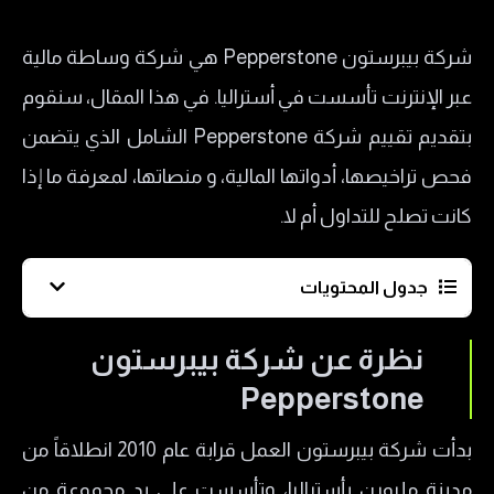
شركة بيبرستون Pepperstone هي شركة وساطة مالية
عبر الإنترنت تأسست في أستراليا. في هذا المقال، سنقوم
بتقديم تقييم شركة Pepperstone الشامل الذي يتضمن
فحص تراخيصها، أدواتها المالية، و منصاتها، لمعرفة ما إذا
كانت تصلح للتداول أم لا.
جدول المحتويات
نظرة عن شركة بيبرستون Pepperstone
نظرة عن شركة بيبرستون
ما هي تراخيص شركة بيبرستون Pepperstone
Pepperstone
​هل شركة Pepperstone نصب؟
بدأت شركة بيبرستون العمل قرابة عام 2010 انطلاقاً من
منتجات التداول لدى شركة بيبرستون Pepperstone
مدينة ملبورن بأستراليا، وتأسست على يد مجموعة من