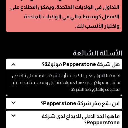
التداول في
الولايات المتحدة
. ويمكن الاطلاع على
الافضل كوسيط مالي في
الولايات المتحدة
واختيار الأنسب لك.
الأسئلة الشائعة
هل شركة Pepperstone موثوقة؟
لا يمكننا القول بغير ذلك حيث أن الشركة حاصلة على تراخيص
مالية جيدة ولكن فرضها لعمولات تداول وسحب عالية جدا يثير
المخاوف والقلق ضد الشركة.
اين يقع مقر شركة Pepperstone؟
يقع مقر شركة بيبرستون Pepperstone في ملبورن في
ما هو الحد الادنى للايداع لدى شركة
استراليا.
Pepperstone؟