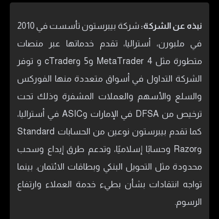
نبذه عن الشركة:
شركة بيبرستون تأسست في 2010
في ملبورن، أستراليا، تقدم خدماتها عبر منصات
متطورة مثل MetaTrader 4 و5 وcTrader و توفر
الشركة التداول في أسواق متعددة منها الفوركس
والسلع والأسهم والعملات المشفرة وذلك تحت
ترخيص من DFSA في الإمارات وASIC في أستراليا،
كما تقدم بيبرستون نوعين من الحسابات Standard
وRazor وحسابًا إسلاميًا، وتدعم طرق إيداع وسحب
محدودة مثل التحويل البنكي وبطاقات الائتمان. بينما
تواجه انتقادات بشأن بطيء خدمة العملاء وارتفاع
الرسوم.