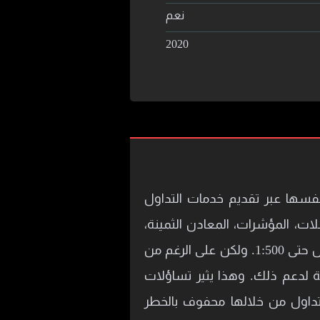
نعم
2020
Mu هي شركة وساطة مالية كويتية تأسست في عام 2020. تروّج لنفسها عبر تقديم خدمات التداول
ات، المؤشرات، المعادن الثمينة،
ومواد الطاقة، من خلال منصة ميتاتريدر 5. كما توفر حسابات تداول متنوعة مع رافعة مالية تصل حتى 1:500. ولكن على الرغم من
ية لدعم ذلك. وهذا يثير تساؤلات
التداول من خلالها محفوف بالخطر