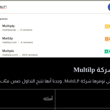
Multil
يح التداول ضمن فئات الأصول الآتية:
أمثلة