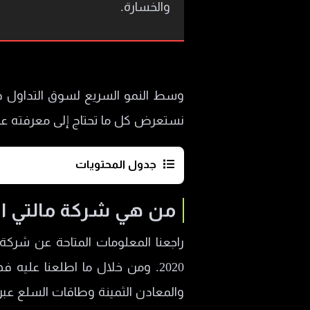
والخسارة.
وسط النمو السريع لسوق التداول في 
نستعرض كل ما تحتاج إلى معرفته عن خ
جدول المحتويات
من هي شركة مالتي ال بي للوسا
من هي شركة مالتي ال
إيجابيات وسلبيات التداول مع MultiLP
المنتجات المالية في شركة Multilp
2020. ومن خلال ما اطلعنا علي
منصات التداول في مالتي إل بي
والمعادن الثمينة وطاقات السلع عبر من
حسابات التداول في MultiLP