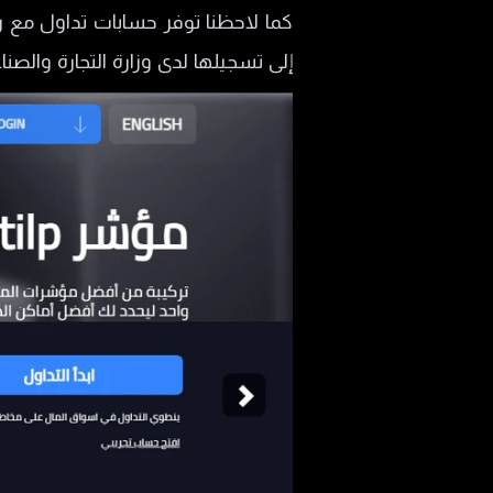
هل MultiLP مرخصة؟
طرق السحب والإيداع في مالتي ا
إلى تسجيلها لدى وزارة التجارة والصن
رسوم التداول في Multilp
الاتصال بشركة Multi-lp
خدمة العملاء في مالتي ال بي
هل MultiLP نصابة؟