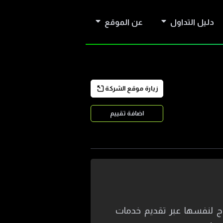
دليل التداول
عن الموقع
زيارة موقع الشركة
اضافة تقييم
بي MultiLP هي شركة وساطة مالية كويتية تأسست في عام 2020. تروّج لنفسها عبر تقديم خدمات