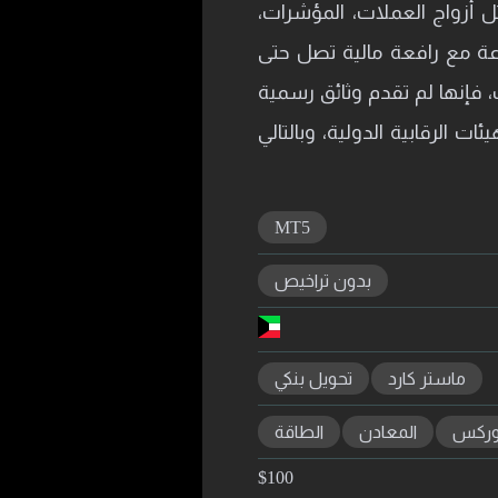
ل أزواج العملات، المؤشرات،
 كما توفر حسابات تداول متنوعة مع رافعة مالية تصل حتى
ت، فإنها لم تقدم وثائق رسمية
 الرقابية الدولية، وبالتالي
MT5
بدون تراخيص
ماستر كارد
تحويل بنكي
ركس
المعادن
الطاقة
$
100