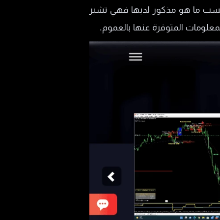
مع رافعة مالية تصل إلى 1:500 وفروقات تبدأ من 1.5 نقطة. وبحسب ما هو مذكور لديها فهي تشير
لمعلومات المتوفرة عنها بالعموم.