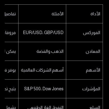
الأداة
الأمثلة
تفاصيل إ
الفوركس
EUR/USD، GBP/USD
فروقات سعرية تناف
المعادن
الذهب والفضة
يمكن للمس
الأسهم
أسهم الشركات العالمية
يوفر فرصً
المؤشرات
S&P 500، Dow Jones
يتيح تداو
السلع
النفط، الغاز الطبيعي
يشمل الت