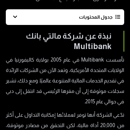
جدول المحتويات
نبذة عن شركة مالتي بانك Multibank
نبذة عن شركة مالتي بانك
التراخيص الحاصلة عليها شركة مالتي بانك
Multibank
Multibank Group
تأسست Multibank في عام 2005 بولاية كاليفورنيا في
الأدوات المالية المتاحة لدى شركة ملتي بانك
الولايات المتحدة الأمريكية، وتعد الآن من الشركات الرائدة
أنواع الحسابات المتاحة في شركة مالتي بانك
في تقديم الخدمات المالية المتنوعة عالميًا. ومع ذلك، تشير
منصات التداول المتاحة من شركة Multibank
سجلات موثوقة إلى أن مقرها الرئيسي قد انتقل إلى دبي
منصة MetaTrader 4 (MT4)
في حوالي عام 2015.
منصة MetaTrader 5 (MT5)
تدّعي الشركة أنها توفر لعملائها إمكانية التداول على أكثر
التداول الاجتماعي
من 20,000 أداة مالية، لكن التحقق من مصادر موثوقة،
طرق الايداع و السحب المتاحة في شركة مالتي بانك