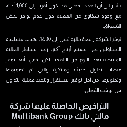
يشير إلى أن العدد الفعلي قد يكون أقرب إلى 1,000 أداة،
هل توفر شركة بونص مالتي بانك؟
مع وجود شكاوى من العملاء حول عدم توافر بعض
طرق التواصل مع شركة Multibank
الأسواق.
سلبيات وايجابيات شركة Multibank
هل شركة Multibank نصابة؟
توفر الشركة رافعة مالية تصل إلى 1:500، بهدف مساعدة
المتداولين على تحقيق أرباح أكبر، رغم المخاطر العالية
المرتبطة بهذا النوع من الرافعة. لكن تدعي بأنها توفر
منصات تداول حديثة ومبتكرة والتي تم تصميمها
وتطويرها من أجل توفير الاستقرار وتنفيذ عملية التداول
في الوقت الفعلي.
التراخيص الحاصلة عليها شركة
مالتي بانك Multibank Group