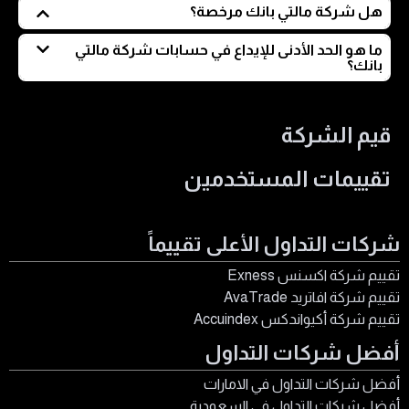
هل شركة مالتي بانك مرخصة؟
لا يمكن التأكد بشكل قاطع من أن شركة مالتي بانك
ما هو الحد الأدنى للإيداع في حسابات شركة مالتي
بانك؟
Multibank مرخصة بشكل صحيح، حيث لم يتم تأكيد حصولها
على بعض التراخيص المهمة التي ادعت الحصول عليها،
يبلغ الحد الأدنى للإيداع في الحساب الاستاندرد 50 دولارًا أمريكيا.
بالإضافة إلى الغموض حول هويتها وأنشطتها نظرًا لحصولها
قيم الشركة
على تراخيص تحت مسميات متعددة، وعدم وضوح التنظيم
والجهات الرقابية التي تخضع لها بشكل فعلي، كما تم التوضيح
تقييمات المستخدمين
في المقال.
شركات التداول الأعلى تقييماً
تقييم شركة اكسنس Exness
تقييم شركة افاتريد AvaTrade
تقييم شركة أكيواندكس Accuindex
أفضل شركات التداول
أفضل شركات التداول في الامارات
أفضل شركات التداول في السعودية