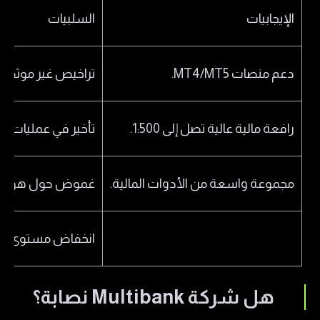
الإيجابيات
السلبيات
دعم منصات MT4/MT5.
تراخيص غير موثقة (مثل  FMA
رافعة مالية عالية تصل إلى 1:500.
تأخير في عمليات ا
مجموعة واسعة من الأدوات المالية.
غموض حول هوية ا
انخفاض مستوى ال
هل شركة Multibank نصابة؟