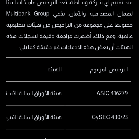
عند تقييم أي شركة وساطة، تُعد التراخيص عاملًا أساسيًا
لضمان المصداقية والأمان. تدّعي Multibank Group
حصولها على مجموعة من التراخيص من هيئات تنظيمية
عالمية. ومع ذلك، أظهرت مراجعة دقيقة لسجلات هذه
الهيئات أن بعض هذه الادعاءات غير دقيقة كما يلي:
الترخيص المزعوم
الهيئة
ASIC 416279
هيئة الأوراق المالية الأسترال
CySEC 430/23
هيئة الأوراق المالية القبرصي