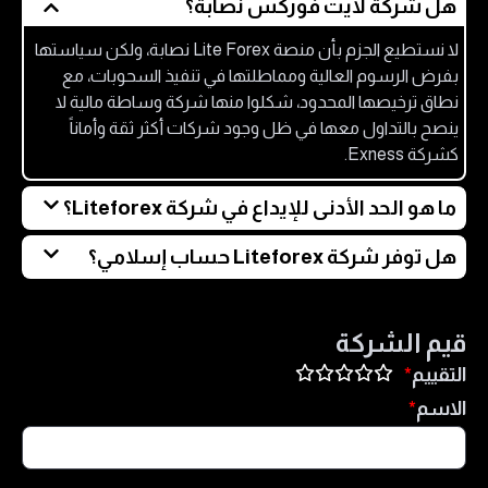
هل شركة لايت فوركس نصابة؟
لا نستطيع الجزم بأن منصة Lite Forex نصابة، ولكن سياستها
بفرض الرسوم العالية ومماطلتها في تنفيذ السحوبات، مع
نطاق ترخيصها المحدود، شكلوا منها شركة وساطة مالية لا
ينصح بالتداول معها في ظل وجود شركات أكثر ثقة وأماناً
كشركة Exness.
ما هو الحد الأدنى للإيداع في شركة Liteforex؟
الحد الأدنى للإيداع في شركة لايت فوركس هو 50 دولار أمريكي
هل توفر شركة Liteforex حساب إسلامي؟
فقط.
لا، لم تذكر شركة لايت فوركس توفير حساب تداول إسلامي
على موقعها الرسمي.
قيم الشركة
التقييم
الاسم