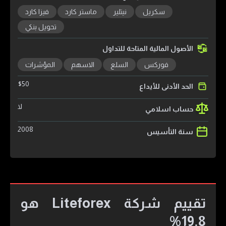
سكريل
نيتلير
ماستر كارد
فيزا كارد
تحويل بنكي
الأصول المالية المتاحة للتداول
فوركس
السلع
الاسهم
المؤشرات
$
50
الحد الأدنى للأيداع
لا
حساب اسلامي
2008
سنة التأسيس
تقييم شركة Liteforex هو
19.8%