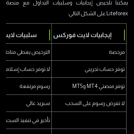
يمكننا تلخيص إيجابيات وسلبيات التداول مع منصة
Liteforex على الشكل التالي:
إيجابيات لايت فوركس
سلبيات لايت
مرخصة
الترخيص يغطي مناطق ا
توفر حساب تجريبي
لا توفر حساب إسلامي
توفر منصتي MT4 وMT5
رسوم مرتفعة
لا تفرض رسوم على السحب
سبريد عالي
تأخير في تنفيذ السحب