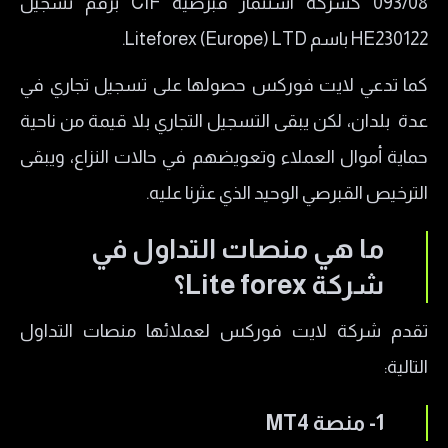
093/08 كشركة استثمار قبرصية CIF برقم تسجيل
HE230122 باسم Liteforex (Europe) LTD.
كما تدعي لايت فوركس حصولها على تسجيل تجاري في
عدة بلدان، لكن يبقى التسجيل التجاري بلا قيمة من ناحية
حماية أموال العملاء وتعويضهم في حالات النزاع، ويبقى
الترخيص القبرصي الوحيد الذي عثرنا عليه.
ما هي منصات التداول في
شركة Lite forex؟
تقدم شركة لايت فوركس لعملائها منصات التداول
التالية:
1- ​منصة MT4