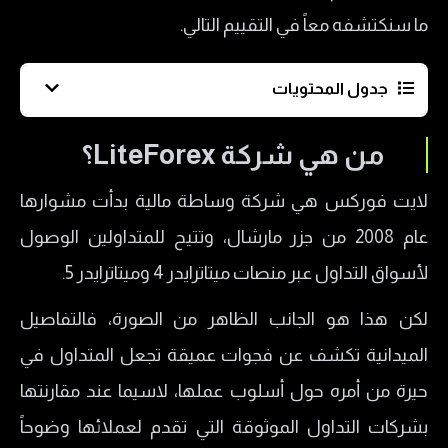
ما سنكتشفه معاً في التقييم التالي.
جدول المحتويات
من هي شركة LiteForex؟
من هي شركة LiteForex؟
هل شركة لايت فوركس مرخصة؟
لايت فوركس هي شركة وساطة مالية بدأت مشوارها
ما هي منصات التداول في شركة Lite forex؟
عام 2008 من جزر مارشال، وتتيح للمتداولين الوصول
1- ​منصة MT4
لأسواق التداول عبر منصات ميتاترايدر 4 وميتاترايدر 5.
2- ​منصة MT5
لكن هذا هو الجانب الظاهر من الصورة، فالتفاصيل
3- تطبيقات Liteforex للجوال
الميدانية تكشف عن فجوات عميقة تجعل المتداول في
منتجات التداول لدى شركة لايت فوركس
حيرة من أمره حول أسلوب عملها، لاسيما عند مقارنتها
أنواع حسابات التداول في شركة Lite forex
بشركات التداول الموثوقة التي تقدم لعملائها وضوحاً
حساب ECN