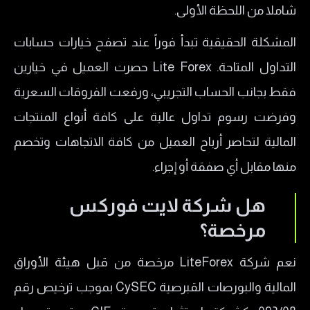
شاملا من اللحظة الأولى.
حساب Classic
المشكلة الحقيقية تبدأ فوراً عند تصفح خيارات حسابات
هل التداول مع منصة لايت فوركس حلال؟
التداول المتاحة. Lite Forex حصرت العميل في خيارين
طرق الإيداع والسحب في شركة Lite Forex
فقط بجانب الحساب التجريبي، ورفعت الفروقات السعرية
رسوم Liteforex وعمولات التداول
وفرضت رسوم تداول عالية على كافة أنواع المنتجات
هل شركة لايت فوركس موثوقة؟
المالية لتحاصر أرباح العميل من كافة الاتجاهات وتخصم
طرق التواصل مع شركة Lite forex
منها مقابل أي صفقة أو إجراء.
خدمة عملاء Liteforex
سلبيات وإيجابيات شركة Lite Forex
هل شركة لايت فوركس
إيجابيات لايت فوركس
مرخصة؟
سلبيات لايت فوركس
نعم شركة LiteForex مرخصة من قبل هيئة الأوراق
المالية والبورصات القبرصية CySEC بموجب ترخيص رقم