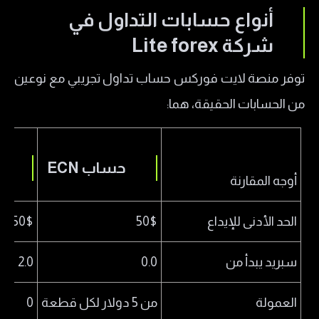
أنواع حسابات التداول في
شركة Lite forex
توفر منصة لايت فوركس حساب تداول تجريبي مع نوعين
من الحسابات الحقيقة، هما:
حساب ECN
ح
أوجه المقارنة
الحد الأدنى للإيداع
50$
50$
سبريد يبدأ من
0.0
2.0
العمولة
من 5 دولار لكل قطعة
0