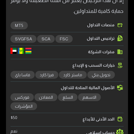
إلا أن هذا الترخيص يُعتبر من الفئة الضعيفة ولا يوفر
حماية كافية للمتداولين.
منصات التداول
MT5
تراخيص التداول
SVGFSA
SCA
FSC
مقرات الشركة
خيارات السحب و الإيداع
تحويل بنكي
ماستر كارد
فيزا كارد
فاسا باي
الأصول المالية المتاحة للتداول
الاسهم
السلع
المعادن
فوركس
المؤشرات
$
50
الحد الأدنى للأيداع
نعم
حساب اسلامي