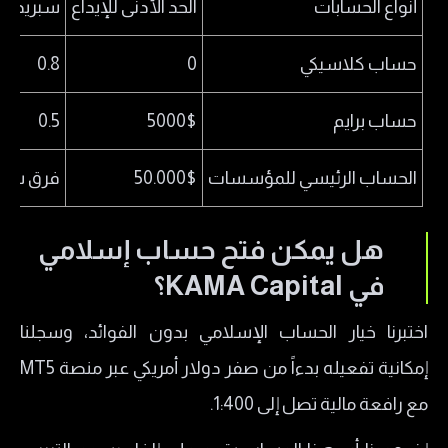
أنواع الحسابات
الحد الأدنى للإيداع
سبريد بب
حساب كلاسيكي
0
0.8
حساب برايم
5000$
0.5
الحساب الرئيسي للمؤسسات
50.000$
فرق سعر
هل يمكن فتح حساب إسلامي
في KAMA Capital؟
​اختبرنا خيار الحساب الإسلامي بدون الفوائد، وسجلنا
إمكانية تفعيله بدءاً من صفر دولار أمريكي عبر منصة MT5
مع رافعة مالية تصل إلى 1:400.