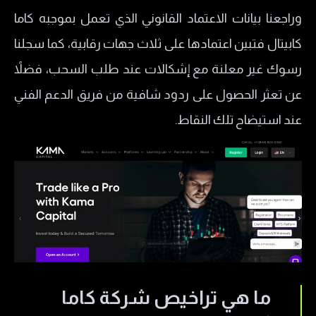
وراجعنا بيانات الاعتماد القانوني الذي تعمل بموجبه كاما
هل يمكن فتح حساب إسلامي في KAMA Capital؟
كابيتال فتبين اعتمادها على ثلاث جهات رقابية، كما سجلنا
تجربة فتح حساب تداول لدى منصة Kama Capital
رسوك غير معلنة مع إشكالات عند طلب السحب، فضلاً
ما هو أفضل حساب تداول لدى KAMA Capital؟
عن تعثر الحصول على ردود شافية من فريق الدعم الفني
​طرق السحب والإيداع لدى شركة كاما كابيتال
عند استيضاح تلك النقاط.
طرق التواصل مع شركة KAMA Capital
خدمة عملاء Kama Capital
إيجابيات وسلبيات شركة كاما كابيتال KAMA Capital
تجارب المتداولين الحقيقيين مع Kama Capital
ما هي تراخيص شركة كاما