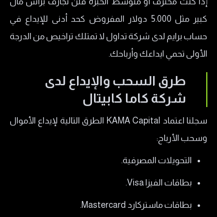
إذا كنت محترف أو متوسط الخبرة فلن تجازف برأس مال
كبير مثل 5.000 دولار المفروض كحد أدنى للإيداع في
حساب برايم لدى شركة تداول لا تمتلك تراخيص من الدرجة
الأولى تحمي ايداعك وأرباحك.
​طرق السحب والإيداع لدى
شركة كاما كابيتال
​سجلنا اعتماد KAMA Capital الطرق التالية لإيداع الأموال
وسحب الأرباح:
​التحويلات المصرفية.
​بطاقات الفيزا Visa.
​بطاقات ماستركارد Mastercard.