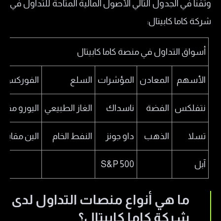
وثقنا في الجدول التالي الأصول المالية المتاحة للتداول في
شركة كاما كابيتال:
أسواق التداول في منصة كاما كابيتال
الأسهم
المعادن
المؤشرات
السلع
الفوركس
نتفلكس
الفضة
ناسداك
الغاز الطبيعي
اليورو مقابل
تسلا
الذهب
داو جونز
النفط الخام
الين مقابل ا
آبل
S&P 500
ما هي أنواع منصات التداول لدى
شركة كاما كابيتال؟