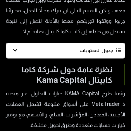
عندما تقارن بين إعلانات وعود الشركة وبين تجارب العملاء
معها، ولكن التقييم التالي لن يترك مجالاً للجدل، فخبرائنا
جربوا ووثقوا تجربتهم معها بالأدلة لتصل إلى نتيجة
تستدل من خلالها إن كانت كاما كابيتال نصابة أم لا.
جدول المحتويات
نظرة عامة حول شركة كاما كابيتال Kama Capital
نظرة عامة حول شركة كاما
ما هي تراخيص شركة كاما كابيتال؟
كابيتال Kama Capital
هل شركة KAMA Capital نصابة؟
وثقنا ​طرح KAMA Capital خيارات التداول عبر منصة
منتجات التداول لدى شركة كاما كابيتال KAMA
MetaTrader 5 على أسواق متنوعة تشمل العملات
Capital
الأجنبية، المعادن، المؤشرات، السلع، والأسهم، مع توفير
ما هي أنواع منصات التداول لدى شركة كاما كابيتال؟
خيارات حسابات متعددة وطرق تحويل مختلفة.
​أنواع حسابات التداول في شركة KAMA Capital