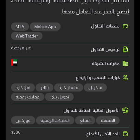
مما يثير شكوكًا حول مصداقيتها وشرعيتها. لذلك،
يُنصح بالحذر عند التعامل معها.
منصات التداول
MT5
Mobile App
WebTrader
غير مرخصة
تراخيص التداول
مقرات الشركة
خيارات السحب و الإيداع
سكريل
ماستر كارد
نيتلير
فيزا كارد
تحويل بنكي
عملات رقمية
الأصول المالية المتاحة للتداول
الاسهم
السلع
العملات الرقمية
فوركس
$
500
الحد الأدنى للأيداع