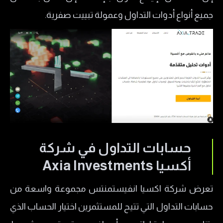
جميع أنواع أدوات التداول وعمولة تبييت صفرية.
تطبيق أكسيا
منصة MT5
طرق الايداع والسحب في شركه اكسيا انفيستمنت
ترخيص شركة اكسيا Axia
هل شركة Axia نصب؟
حسابات التداول في شركة
أكسيا Axia Investments
تعرض شركة اكسيا انفيستمنتس مجموعة واسعة من
حسابات التداول التي تتيح للمستثمرين اختيار الحساب الذي