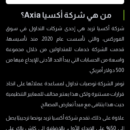
من هي شركة أكسيا Axia؟
من هي شركة أكسيا Axia؟
حسابات التداول في شركة أكسيا Axia
شركة أكسيا تريد هي إحدى شركات التداول في سوق
Investments
الفوركس، والتي تأسست عام 2020. منذ تأسيسها،
الحساب الفضي
قدمت الشركة خدمات للمتداولين من خلال مجموعة
الحساب الذهبي
واسعة من الحسابات التي يبدأ الحد الأدنى للإيداع فيها من
الحساب البلاتينيوم
500 دولار أمريكي.
الحساب البرونزي
توفر الشركة توصيات تداول لمساعدة عملائها على اتخاذ
الحساب الماسي
قرارات مستنيرة ولكن هذا يعتبر مخالف للمعايير التنظيمية
الأصول المالية المتاحة للتداول لدى Axia
حيث هذا يتنافى مع مبدأ تعارض المصالح.
Investments
منصات التداول المتاحه في شركة اكسيا
علاوة على ذلك، تقدم شركة أكسيا تريد بونصا ترحيبيًا يصل
إلى 50% على الإيداع الأول، بالإضافة إلى كاش باك على
منصة أكسيا تريدر