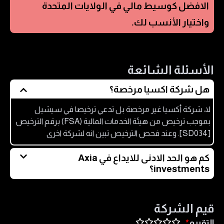
الافضل كوسيط مالي في
الولايات المتحدة
واختيار الأنسب لك.
الأسئلة الشائعة
هل شركة اكسيا مرخصة؟
لا، شركة أكسيا غير مرخصة بل تدعي ترخيصا في سيشيل
بموجب ترخيص من هيئة الخدمات المالية (FSA) برقم الترخيص
[SD034]. وعند فحص الترخيص تبين انه لشركة اخرى
كم هو الحد الادنى للايداع في Axia
investments؟
الحد الأدنى للإيداع في Axia Investments، يبدأ من 500 دولار.
قيم الشركة
التقييم