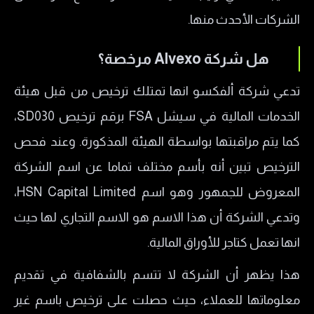
هل تفرض شركة Alvexo رسوم؟
الشركات الأحدث منها.
طرق التواصل مع شركة الفكسو
هل شركة Alvexo مرخصة؟
خدمة العملاء في شركة Alvexo
إيجابيات وسلبيات التداول مع شركة Alvexo
تدعي شركة ألفكسو انها تمتلك ترخيص من قبل هيئة
الإيجابيات
الخدمات المالية في سيشل FSA برقم ترخيص SD030،
السلبيات
كما يتم مراقبتها بواسطة الهيئة المذكورة. وعند فحص
الترخيص تبين أنه بأسم مختلف تماما عن اسم الشركة
المعروض للجمهور وهو اسم HSN Capital Limited،
وتدعي الشركة أن هذا الاسم هو الاسم التجاري لها حيث
انها تعمل كتاجر للأوراق المالية.
هذا يظهر أن الشركة لا تتسم بالشفافية في تقديم
معلوماتها للعملاء، حيث حصلت على ترخيص باسم غير