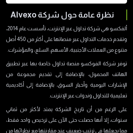
نظرة عامة حول شركة Alvexo
نظرة عامة حول شركة Alvexo
هل شركة Alvexo مرخصة؟
ألفكسو هي شركة تداول عبر الإنترنت، تأسست عام 2014،
المنتجات المالية المتوفرة لدى شركة ألفيكسو
وتقدم خدمات التداول عبر منصاتها على أكثر من 450 أصل
ما هي أنواع منصات التداول لدى شركة Alvexo؟
متنوع من العملات الأجنبية، الأسهم، السلع، والمؤشرات.
أنواع حسابات التداول في شركة الفكسو Alvexo
توفر شركة الفوكسو منصة تداول خاصة بها عبر تطبيق
الحساب الكلاسيكي
الهاتف المحمول، بالإضافة إلى تقديم مجموعة من
الحساب الذهبي
الإشارات اليومية وأخبار السوق، بالإضافة إلى أكاديمية
حساب الدرجة الأولى
تعليمية للتداول وندوات عبر الإنترنت.
حساب النخبة
على الرغم من أن تاريخ الشركة يمتد لأكثر من ثماني
طرق السحب والإيداع لدى شركة Alvexo
سنوات، إلا أنها حصلت حتى الآن على ترخيص واحد فقط،
هل شركة Alvexo نصابة؟
مما يجعلها في ترتيب ضعيف عند مقارنتها مع نظرائها من