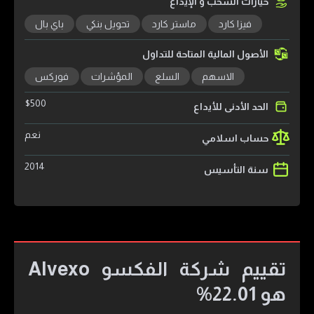
خيارات السحب و الإيداع
فيزا كارد
ماستر كارد
تحويل بنكي
باي بال
الأصول المالية المتاحة للتداول
الاسهم
السلع
المؤشرات
فوركس
$
500
الحد الأدنى للأيداع
نعم
حساب اسلامي
2014
سنة التأسيس
تقييم شركة الفكسو Alvexo
هو 22.01%