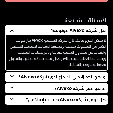
الأسئلة الشائعة
هل شركة Alvexo موثوقة؟
لا يمكن الجزم بذلك، لأن شركة الفكسو Alvexo يثار حولها
الكثير من الشكوك بسبب ترخيصها المخالف لاسمها الحقيقي
والعديد من شكاوى النصب ضدها وتأخر عمليات السحب
ورسومها العالية حيث ذلك يجعل منها شركة خطيرة والتداول
معها محفوف بالمخاطر.
ما هو الحد الادنى للايداع لدى شركة Alvexo؟
الحد الأدنى للإيداع في شركة الفكسو Alvexo هو الحد المسموح
ما هو مقر شركة Alvexo؟
به لفتح الحساب الأقل تكلفة، وهو الحساب الكلاسيكي الذي
يقع مقر شركة الفكسو في بناية HIS ، مكتب 5 ، مقاطعة
هل توفر شركة Alvexo حساب إسلامي؟
يبلغ الحد الأدنى للإيداع به 500 دولار أمريكي.
ماهي في سيشيل وهذا حسب ما تدعي على موقعها الرسمي.
نعم، تعلن شركة ألفكسو عن توفير حساب إسلامي متوافق