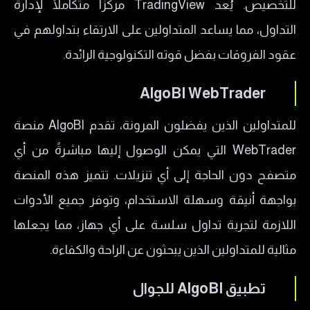
للتخصيص. يُعد TradingView مركزًا متكاملًا لإدارة
التداول، مما يساعد المتداولين على الارتقاء بتداولهم في
عقود الفروقات بفضل قوته التكنولوجية الرائدة.
AlgoBI WebTrader
للمتداولين الذين يفضلون المرونة، تقدم AlgoBI منصة
WebTrader التي يمكن الوصول إليها مباشرةً من أي
متصفح دون الحاجة إلى أي تنزيلات. تتميز هذه المنصة
بواجهة أنيقة وسهلة الاستخدام، وتوفر جميع الأدوات
اللازمة لتجربة تداول سلسة على أي جهاز، مما يجعلها
مثالية للمتداولين الذين يبحثون عن الراحة والكفاءة.
تطبيق AlgoBI للجوال