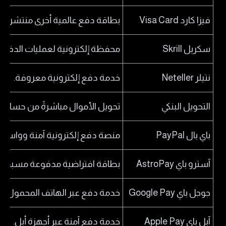
فيزا كارد Visa Card
بطاقة دفع عالمية أخرى منتشرة ع
سكريل Skrill
محفظة إلكترونية لعمليات الدفع 
نتيلر Neteller
خدمة دفع إلكترونية معروفة.
التحويل البنكي
تحويل الأموال مباشرةً من حسابك
باي بال PayPal
منصة دفع إلكترونية آمنة وواسعة
آسترو باي AstroPay
بطاقة افتراضية مدفوعة مسبقًا.
جوجل باي Google Pay
خدمة دفع عبر الهاتف المحمول م
آبل باي Apple Pay
خدمة دفع آمنة عبر أجهزة أبل.