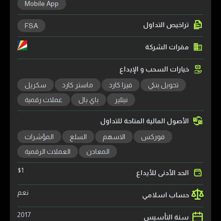
Mobile App
تراخيص التداول
FSA
مقرات الشركة
خيارات السحب و الإيداع
تحويل بنكي
فيزا كارد
ماستر كارد
سكريل
نيتلير
باي بال
عملات رقمية
الأصول المالية المتاحة للتداول
فوركس
الاسهم
السلع
المؤشرات
المعادن
العملات الرقمية
$
1
الحد الأدنى للأيداع
نعم
حساب اسلامي
2017
سنة التأسيس