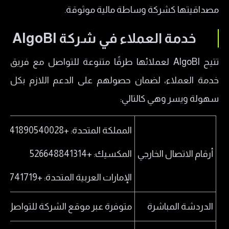
مصداقيتها كشركة وساطة مالية موثوقة.
خدمة العملاء في شركة AlgoBI
تتيح AlgoBI لعملائها طرقًا متنوعة للتواصل مع فريق
خدمة العملاء، لضمان حصولهم على الدعم اللازم بكل
سهولة ويسر وهي كالتالي:
المملكة المتحدة: +441890540028
أرقام الاتصال الخارجي
المكسيك: +526648841314
الإمارات العربية المتحدة: +97145741719
الدردشة المباشرة
متوفرة عبر موقع الشركة للتواصل ال