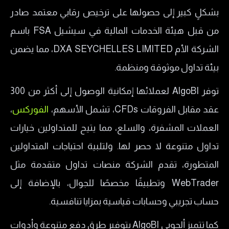
الحساب التجريبي
بشكلٍ كبير إلى حصولها على ترخيص رقابي معتمد صادر
الحساب الحقيقي في AlgoBI
من قبل هيئة الخدمات المالية في سيشيل FSA باسم
AlgoBI الحساب الإسلامي
الشركة الأم DXA SEYCHELLES LIMITED، مما يضمن
منصات التداول في شركة AlgoBI
بيئة تداول موثوقة ومنظمة.
TradingView
توفر AlgoBI لعملائها إمكانية الوصول إلى أكثر من 300
AlgoBI WebTrader
عقد مقابل الفروقات CFDs، تشمل الأسهم،
الفوركس
،
تطبيق AlgoBI للجوال
العملات المشفرة، والسلع، مما يتيح للمتداولين خيارات
الأصول المالية المتاحة لدى شركة ألجوبي
تداول متنوعة لا حصر لها. ولتلبية احتياجات المتداولين
طرق السحب والإيداع في شركة AlgoBI
المتطورة، تقدم الشركة منصات تداول متقدمة مثل
رسوم شركة AlgoBI
WebTrader وتطبيقًا مخصصًا للجوال، بالإضافة إلى
هل شركة AlgoBI نصابة؟
حساب تجريبي وحسابات قياسية بمزايا تنافسية.
خدمة العملاء في شركة AlgoBI
كما تتميز ألجوبي AlgoBI بتوفير طرق دفع متنوعة وأدوات