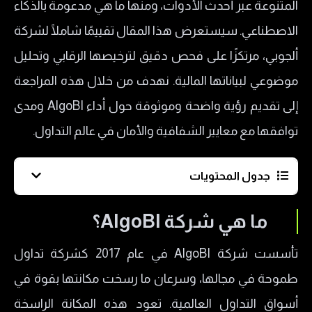
المتنوعة عبر أحدث الأدوات، ومنها ما هي مدعومة بالذكاء
الاصطناعي. سيستعرض هذا المقال تقييمًا شاملًا لشركة
ألجوبي، مرتكزًا على فحص دقيق لترخيصها الرقابي وتحليل
موضوعي لبياناتها المالية. نهدف من خلال هذه المراجعة
إلى تقديم رؤية واضحة وموثوقة حول أداء AlgoBI ومدى
توافقها مع معايير الشفافية والأمان في عالم التداول.
جدول المحتويات
ما هي شركة AlgoBI؟
ما هي شركة AlgoBI؟
هل AlgoBI مرخصة؟
تأسست شركة AlgoBI في عام 2017 كشركة تداول
إيجابيات شركة ألجوبي AlgoBI
طموحة في مجالها، وسرعان ما رسخت مكانتها بقوة في
حسابات التداول في AlgoBI
أسواق التداول العالمية. تعود هذه المكانة الراسخة