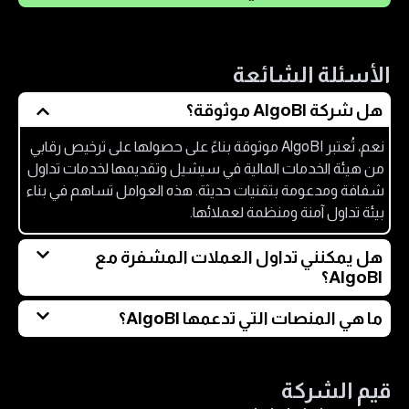
الأسئلة الشائعة
هل شركة AlgoBI موثوقة؟
نعم، تُعتبر AlgoBI موثوقة بناءً على حصولها على ترخيص رقابي
من هيئة الخدمات المالية في سيشيل وتقديمها لخدمات تداول
شفافة ومدعومة بتقنيات حديثة. هذه العوامل تساهم في بناء
بيئة تداول آمنة ومنظمة لعملائها.
هل يمكنني تداول العملات المشفرة مع
AlgoBI؟
نعم، توفر AlgoBI إمكانية تداول عقود الفروقات (CFDs) على
ما هي المنصات التي تدعمها AlgoBI؟
مجموعة واسعة من العملات المشفرة الرائدة مثل البيتكوين
تدعم AlgoBI ثلاث منصات تداول رئيسية: TradingView التي
والإيثيريوم، بالإضافة إلى عملات بديلة أخرى. هذا يتيح للمتداولين
توفر رسومًا بيانية متقدمة، ومنصة WebTrader التي يمكن
فرصًا للاستفادة من تقلبات سوق العملات الرقمية.
قيم الشركة
الوصول إليها عبر المتصفح دون تنزيل، وتطبيق AlgoBI للجوال