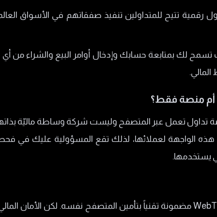
Web هي منصة تداول رقمية تتيح للمتداولين تنفيذ صفقاتهم في الأسوا
ص الوسيط
يث تسمح لك بمتابعة حسابك وإدخال أوامر البيع والشراء من أي ج
كة؟
المالي.
رافية؟
WebTra هي مجرد منصة تداول تعمل عبر المتصفح وليست شركة وساطة ماليّة
هذه الواجهة لعملائها، لذلك تقع المسؤولية عليك في فحص
ي يستخدمها.
سلامة وأمان منصة الويب تريدر WebTrader مضمونة تقنياً بتأمين المتصفح نفسه. لك