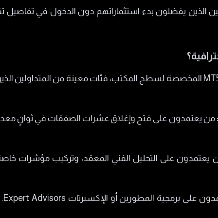
ين الذين يفضلون بدء استثماراتهم دون الدخول في تفاصيل تقن
رافية؟
يحتاج المنصات الاحترافية مثل MT4 أو MT5 المخصصة لسطح المكتب، فئات معينة من ا
من يعتمدون على فتح وإغلاق عشرات الصفقات في ثوانٍ معدود
من 