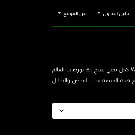
دليل التداول
عن الموقع
بين الرغبة في دخول الأسواق المالية والتخوف من برامج التداول المعقدة، تظهر منصة WebTrader كحل تقني يفتح لك بورصات العالم
 هذه المنصة تحت الفحص والتحليل