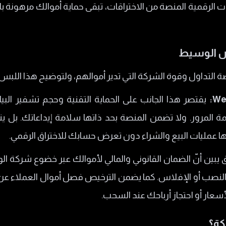
ات الرقمية المنصة من الاختراقات، تبقى حماية أموالك مرهونة ب
يص الوسيط
ة التداول وقوة الشركة التي تدير أموالهم، ولتوضيح هذا اللبس نو
يقتصر هذا الجانب على الحماية التقنية وحجم تشفير البيا
ة المرور. ولا تضمن المنصة بحد ذاتها سلامة إيداعاتك. بل ين
ها عمليات البيع والشراء دون تعرض حسابك للاختراق الرقمي.
يبين أنّ الضمان القانوني والمالي لأموالك عبر خضوع شركة ال
 النصب أو الإفلاس. كما يضمن الترخيص فصل أموال العملاء ع
سعار أو احتجاز أرباحك عند السحب.
كة؟