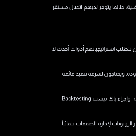
ية، طالما يتوفر لديهم اتصال مستقر
لمتداولين الذين تتطلب استراتيجياتهم أدوات أحدث لا
ة. ويحتاجون لسرعة تنفيذ فائقة
من يعتمدون على التحليل الفني المعقد، وتركيب مؤشرات خاصة، وإجراء باك تيست Backtesting
يعتمدون على برمجية المطورين أو الإكسبرتات Expert Advisors. والروبوتات لإدارة الصفقات تلقائياً