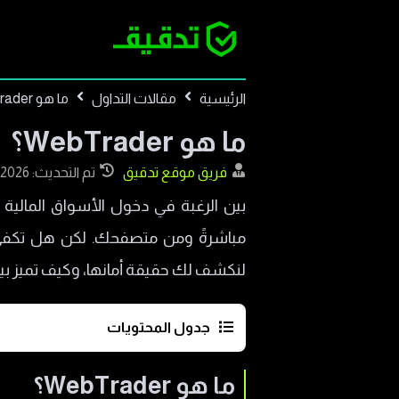
الرئيسية
مقالات التداول
ما هو WebTrader؟
ما هو WebTrader؟
فريق موقع تدقيق
تم التحديث: 2026-08-05
مباشرةً ومن متصفحك. لكن هل تكفي
لنكشف لك حقيقة أمانها، وكيف تميز بين 
جدول المحتويات
ما هو WebTrader؟
ما هو WebTrader؟