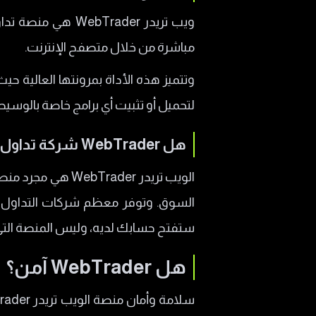
هل WebTrader شركة تداول أم منصة فقط؟
ويب تريدر Trader
هل WebTrader آمن؟
مباشرة من خلال متصفح الإنترنت.
الفرق بين أمان المنصة وترخي
وتتميز هذه الأداة بمرونتها العالية ح
كيف تتحقق من موثوقية الشر
لتحميل أو تثبيت أي برامج خاصة بالوسيط 
هل WebTrader مناسب لك؟
هل WebTrader شركة تداول أم منصة فقط؟
من يحتاج منصات تداول أكثر احت
متى يكون خيارًا جيدًا للمبتدئين؟
الويب تريدر der
مخاطر منصات WebTrader الوهمية
السوق. وتوفر معظم شركات التداول 
مميزات التداول عبر WebTrader
ستفتح حسابك لديه، وليس المنصة الت
هل WebTrader آمن؟