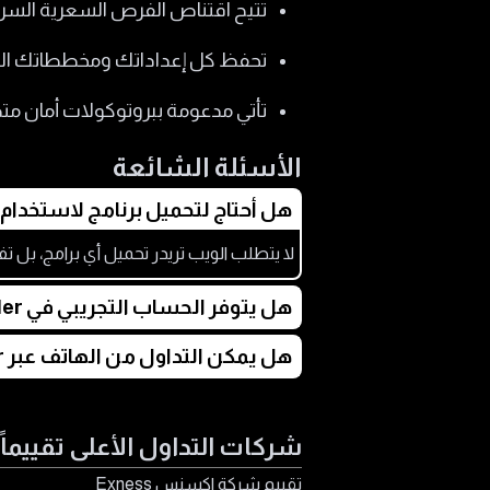
تتيح اقتناص الفرص السعرية السريع
تحفظ كل إعداداتك ومخططاتك البياني
تأتي مدعومة ببروتوكولات أمان متط
الأسئلة الشائعة
هل أحتاج لتحميل برنامج لاستخدام WebTrader؟
لا يتطلب الويب تريدر تحميل أي برامج، بل ت
هل يتوفر الحساب التجريبي في WebTrader؟
هل يمكن التداول من الهاتف عبر WebTrader؟
دون أي مخاطرة بمالك.
نعم، فالمنصة مصممة لتتوافق مع متصفحات
التنقل.
شركات التداول الأعلى تقييماً
تقييم شركة اكسنس Exness