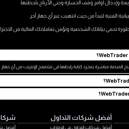
ة وإدخال أوامر وقف الخسارة وجني الأرباح بلحظتها.
ة الفنية لتبدأ من حيث انتهيت عبر أي جهاز آخر.
ورة تحمي بياناتك الشخصية وتؤمن تعاملاتك المالية من الاخترا
فتح المنصة مباشرة بمجرد كتابة رابطها في متصفح الإنترنت من أي جهاز وت
نعم، تتيح شركات التداول المرخصة فتح الحساب التجريبي على منصة rader
 الهواتف الذكية أيضاً. وهذا يسمح لك بمتابعة حسابك وإدارة صفقا
أفضل شركات التداول
شركات
أفضل شركات التداول في الامارات
أفضل شر