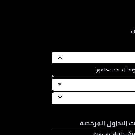
ق.
بدأ استخدامها فوراً.
WebT يحاكي السوق الحقيقي بأموال افتراضية، ويمنحك فرصة للتدرب واختبار أدواتها
تك وعرض مخططات التداول بسلاسة أثناء
 التداول المرخصة
كات التداول في قطر