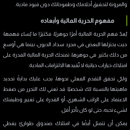
والمرونة لتحقيق أحلامك وطموحاتك دون قيود مادية.
المستوى الرابع: الحرية المالية المطلقة
مفهوم الحرية المالية وأبعاده
كيف يحقق الأغنياء الحرية المالية؟
أهم العادات المالية التي تصنع الفرق
يُعدّ فهم الحرية المالية أمرًا جوهريًا، فكثيرًا ما يُساء فهمها؛
معادلة الحرية المالية: الإنفاق الذكي + الدخل
حيث يختزلها البعض في مجرد سداد الديون، بينما هي أوسع
السلبي
من ذلك بكثير. في جوهرها، تمنحك الحرية المالية القدرة على
ما معني الانفاق الذكي؟
امتلاك خيارات حياتية لا تُقيدها الالتزامات المادية.
ما هو الدخل السلبي؟
ولكي تحقق التقدم الفعلي نحوها، يجب عليك بدايةً تحديد
لماذا يعتمد الأغنياء على الدخل غير النشط؟
ماهيتها بالنسبة لك شخصيًا. قد تعني لك التحرر من ضغط
خطوات الوصول الي الحرية المالية
الاعتماد على الراتب الشهري، أو القدرة على تغيير وظيفتك
لشيء تحبه، حتى لو كان بأجر أقل.
تحليل وضعك المالي الحالي
بناء مصادر دخل متعددة
يمكن أن تتمثل أيضًا في امتلاك صندوق طوارئ يغطي