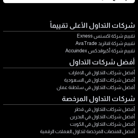
نفقاتك وأسلوب حياتك المرغوب دون الحاجة للعمل بشكل دائم.
مبلغ الحرية المالية ليس رقمًا ثابتًا، بل هو شخصي للغاية ويعتمد
هي القدرة على عيش حياتك بشروطك الخاصة، مدعومًا بدخل يأتي
على أسلوب حياتك ونفقاتك السنوية. القاعدة الشائعة هي أنك
من استثماراتك وأصولك.
تحتاج إلى مبلغ يساوي 25 ضعف نفقاتك السنوية لتغطية احتياجاتك
شركات التداول الأعلى تقييماً
من خلال الاستثمار بعائد 4% سنويًا.
تقييم شركة اكسنس Exness
تقييم شركة افاتريد AvaTrade
تقييم شركة أكيواندكس Accuindex
أفضل شركات التداول
أفضل شركات التداول في الامارات
أفضل شركات التداول في السعودية
أفضل شركات التداول في سلطنة عمان
شركات التداول المرخصة
أفضل شركات التداول في قطر
أفضل شركات التداول في البحرين
أفضل شركات التداول في الكويت
أفضل المنصات المرخصة لتداول العملات الرقمية