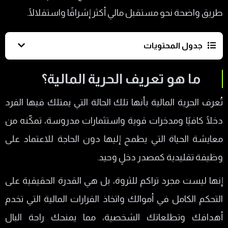
طريق واضحة نحو مستقبل مالي أكثر إشراقًا واستقلالًا.
جدول المحتويات
ما هو تعريف الحرية المالية؟
ما هو تعريف الحرية المالية؟
مفهوم الحرية المالية وأبعاده
تُعرف الحرية المالية بأنها تلك الحالة التي يمتلك فيها الفرد
الفرق بين الاستقلال المادي والثراء
دخلًا كافيًا ومدخرات قوية واستثمارات مدروسة، تمكّنه من
هل الوظيفة وحدها كافية لتحقيق الاستقلال
معايشة الحياة التي يطمح إليها دون الحاجة للاعتماد على
المالي؟
وظيفة تقليدية كمصدر دخلٍ وحيد.
مستويات الحرية المالية: من الصفر إلى القمة
إنها ليست مجرد تراكم للثروة، بل هي القدرة الحقيقية على
المستوى الأول: الاستقرار المالي
التحكم الكامل في أموالك واتخاذ القرارات المالية التي تخدم
المستوى الثاني: الحرية المالية الجزئية
أهدافك وتطلعاتك الشخصية، مما يمنحك راحة البال
المستوى الثالث: الاستقلال المالي الكامل