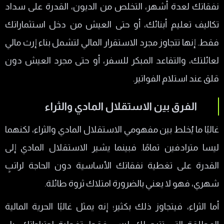
الادخار والاستثمار بذكاء
نفقاتك لعدة أشهر، التخلص من الديون، القدرة على سداد
كتب تساعدك على تحقيق الاستقلال المادي؟
تكاليف تعليم أبنائك، أو حتى العيش من دخل استثماراتك
فقط. إنها تتجاوز مجرد الاستقرار المالي لتشمل بناء إرث مالي
أفضل 5 كتب عربية وأجنبية عن الحرية المالية
لعائلتك، والتقاعد المبكر للسفر، أو حتى مجرد العيش دون
ملخص لأهم الأفكار من كتاب "الأب الغني والأب
قلق عند استلام الفواتير.
الفقير"
كيف تستفيد عمليًا من هذه الكتب؟
الفرق بين الاستقلال المادي والثراء
غالبًا ما يُخلط بين مفهومي الاستقلال المادي والثراء، لكنهما
ليسا مترادفين تمامًا. فبينما يشير الاستقلال المادي إلى
القدرة على تغطية نفقاتك الأساسية دون الحاجة لراتبٍ
شهري، فهو لا يعني بالضرورة امتلاك ثروة طائلة.
أما الثراء، فيتجاوز ذلك بكثير؛ إنه يمثل غالبًا الحرية المالية